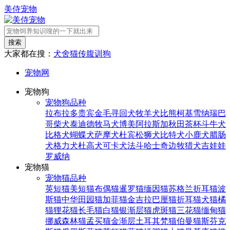
美侍宠物
搜索
大家都在搜：
犬舍
猫传腹
训狗
宠物网
宠物狗
宠物狗品种
拉布拉多
贵宾
金毛寻回犬
牧羊犬
比熊
柯基
雪纳瑞
巴
哥
柴犬
泰迪
德牧
马犬
博美
阿拉斯加
秋田
茶杯
斗牛犬
比格犬
蝴蝶犬
萨摩犬
杜宾
松狮犬
比特犬
小鹿犬
腊肠
犬
格力犬
杜高犬
可卡犬
法斗
哈士奇
边牧
猎犬
吉娃娃
罗威纳
宠物猫
宠物猫品种
英短猫
美短猫
布偶猫
暹罗猫
缅因猫
苏格兰折耳猫
波
斯猫
中华田园猫
加菲猫
金吉拉
巴厘猫
折耳猫
犬猫
橘
猫
狸花猫
长毛猫
白猫
银渐层猫
虎斑猫
三花猫
缅甸猫
挪威森林猫
孟买猫
金渐层
土耳其梵猫
伯曼猫
斯芬克