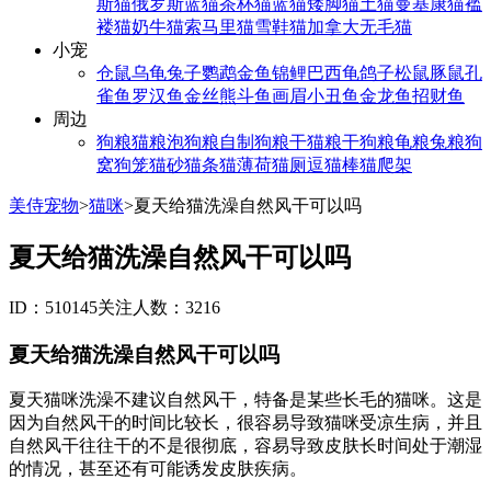
斯猫
俄罗斯蓝猫
茶杯猫
蓝猫
矮脚猫
土猫
曼基康猫
褴
褛猫
奶牛猫
索马里猫
雪鞋猫
加拿大无毛猫
小宠
仓鼠
乌龟
兔子
鹦鹉
金鱼
锦鲤
巴西龟
鸽子
松鼠
豚鼠
孔
雀鱼
罗汉鱼
金丝熊
斗鱼
画眉
小丑鱼
金龙鱼
招财鱼
周边
狗粮
猫粮
泡狗粮
自制狗粮
干猫粮
干狗粮
龟粮
兔粮
狗
窝
狗笼
猫砂
猫条
猫薄荷
猫厕
逗猫棒
猫爬架
美侍宠物
>
猫咪
>
夏天给猫洗澡自然风干可以吗
夏天给猫洗澡自然风干可以吗
ID：510145
关注人数：3216
夏天给猫洗澡自然风干可以吗
夏天猫咪洗澡不建议自然风干，特备是某些长毛的猫咪。这是
因为自然风干的时间比较长，很容易导致猫咪受凉生病，并且
自然风干往往干的不是很彻底，容易导致皮肤长时间处于潮湿
的情况，甚至还有可能诱发皮肤疾病。