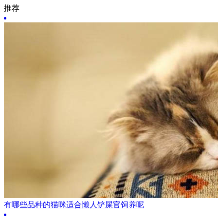
推荐
有哪些品种的猫咪适合懒人铲屎官饲养呢