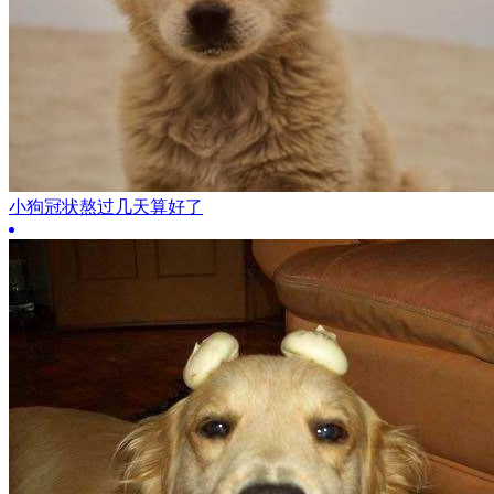
小狗冠状熬过几天算好了