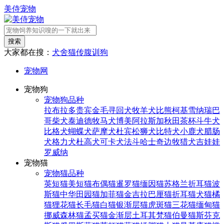
美侍宠物
搜索
大家都在搜：
犬舍
猫传腹
训狗
宠物网
宠物狗
宠物狗品种
拉布拉多
贵宾
金毛寻回犬
牧羊犬
比熊
柯基
雪纳瑞
巴
哥
柴犬
泰迪
德牧
马犬
博美
阿拉斯加
秋田
茶杯
斗牛犬
比格犬
蝴蝶犬
萨摩犬
杜宾
松狮犬
比特犬
小鹿犬
腊肠
犬
格力犬
杜高犬
可卡犬
法斗
哈士奇
边牧
猎犬
吉娃娃
罗威纳
宠物猫
宠物猫品种
英短猫
美短猫
布偶猫
暹罗猫
缅因猫
苏格兰折耳猫
波
斯猫
中华田园猫
加菲猫
金吉拉
巴厘猫
折耳猫
犬猫
橘
猫
狸花猫
长毛猫
白猫
银渐层猫
虎斑猫
三花猫
缅甸猫
挪威森林猫
孟买猫
金渐层
土耳其梵猫
伯曼猫
斯芬克