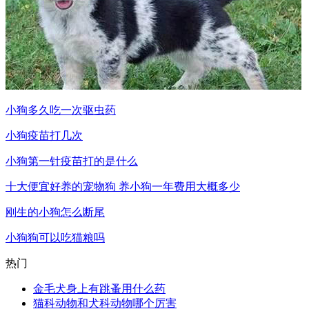
小狗多久吃一次驱虫药
小狗疫苗打几次
小狗第一针疫苗打的是什么
十大便宜好养的宠物狗 养小狗一年费用大概多少
刚生的小狗怎么断尾
小狗狗可以吃猫粮吗
热门
金毛犬身上有跳蚤用什么药
猫科动物和犬科动物哪个厉害