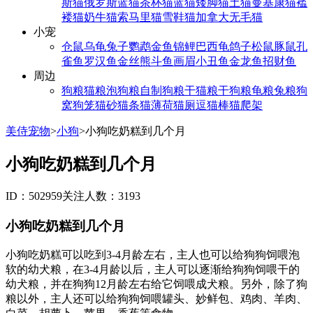
斯猫
俄罗斯蓝猫
茶杯猫
蓝猫
矮脚猫
土猫
曼基康猫
褴
褛猫
奶牛猫
索马里猫
雪鞋猫
加拿大无毛猫
小宠
仓鼠
乌龟
兔子
鹦鹉
金鱼
锦鲤
巴西龟
鸽子
松鼠
豚鼠
孔
雀鱼
罗汉鱼
金丝熊
斗鱼
画眉
小丑鱼
金龙鱼
招财鱼
周边
狗粮
猫粮
泡狗粮
自制狗粮
干猫粮
干狗粮
龟粮
兔粮
狗
窝
狗笼
猫砂
猫条
猫薄荷
猫厕
逗猫棒
猫爬架
美侍宠物
>
小狗
>
小狗吃奶糕到几个月
小狗吃奶糕到几个月
ID：502959
关注人数：3193
小狗吃奶糕到几个月
小狗吃奶糕可以吃到3-4月龄左右，主人也可以给狗狗饲喂泡
软的幼犬粮，在3-4月龄以后，主人可以逐渐给狗狗饲喂干的
幼犬粮，并在狗狗12月龄左右给它饲喂成犬粮。另外，除了狗
粮以外，主人还可以给狗狗饲喂罐头、妙鲜包、鸡肉、羊肉、