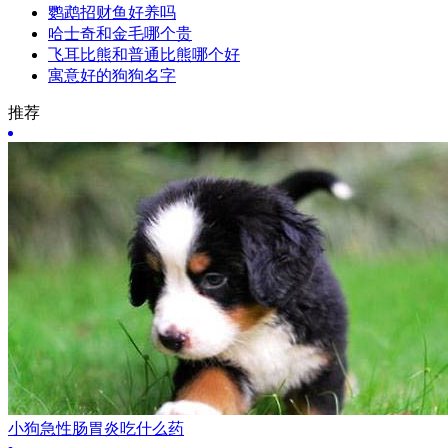
鹦鹉招财鱼好养吗
哈士奇和金毛哪个贵
飞耳比熊和普通比熊哪个好
寓意好的狗狗名字
推荐
小狗急性肠胃炎吃什么药