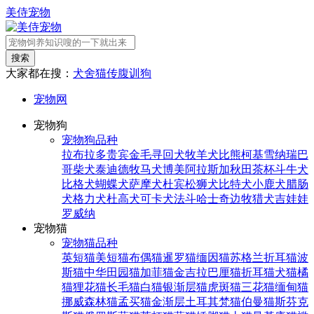
美侍宠物
搜索
大家都在搜：
犬舍
猫传腹
训狗
宠物网
宠物狗
宠物狗品种
拉布拉多
贵宾
金毛寻回犬
牧羊犬
比熊
柯基
雪纳瑞
巴
哥
柴犬
泰迪
德牧
马犬
博美
阿拉斯加
秋田
茶杯
斗牛犬
比格犬
蝴蝶犬
萨摩犬
杜宾
松狮犬
比特犬
小鹿犬
腊肠
犬
格力犬
杜高犬
可卡犬
法斗
哈士奇
边牧
猎犬
吉娃娃
罗威纳
宠物猫
宠物猫品种
英短猫
美短猫
布偶猫
暹罗猫
缅因猫
苏格兰折耳猫
波
斯猫
中华田园猫
加菲猫
金吉拉
巴厘猫
折耳猫
犬猫
橘
猫
狸花猫
长毛猫
白猫
银渐层猫
虎斑猫
三花猫
缅甸猫
挪威森林猫
孟买猫
金渐层
土耳其梵猫
伯曼猫
斯芬克