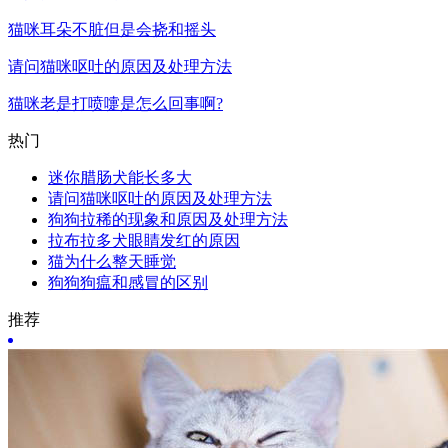
猫咪耳朵不脏但是会挠和摇头
请问猫咪呕吐的原因及处理方法
猫咪老是打喷嚏是怎么回事啊?
热门
迷你腊肠犬能长多大
请问猫咪呕吐的原因及处理方法
狗狗拉稀的现象和原因及处理方法
拉布拉多犬眼睛发红的原因
猫为什么整天睡觉
狗狗狗瘟和感冒的区别
推荐