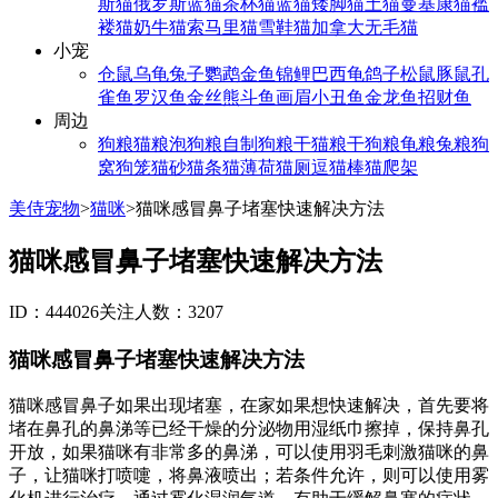
斯猫
俄罗斯蓝猫
茶杯猫
蓝猫
矮脚猫
土猫
曼基康猫
褴
褛猫
奶牛猫
索马里猫
雪鞋猫
加拿大无毛猫
小宠
仓鼠
乌龟
兔子
鹦鹉
金鱼
锦鲤
巴西龟
鸽子
松鼠
豚鼠
孔
雀鱼
罗汉鱼
金丝熊
斗鱼
画眉
小丑鱼
金龙鱼
招财鱼
周边
狗粮
猫粮
泡狗粮
自制狗粮
干猫粮
干狗粮
龟粮
兔粮
狗
窝
狗笼
猫砂
猫条
猫薄荷
猫厕
逗猫棒
猫爬架
美侍宠物
>
猫咪
>
猫咪感冒鼻子堵塞快速解决方法
猫咪感冒鼻子堵塞快速解决方法
ID：444026
关注人数：3207
猫咪感冒鼻子堵塞快速解决方法
猫咪感冒鼻子如果出现堵塞，在家如果想快速解决，首先要将
堵在鼻孔的鼻涕等已经干燥的分泌物用湿纸巾擦掉，保持鼻孔
开放，如果猫咪有非常多的鼻涕，可以使用羽毛刺激猫咪的鼻
子，让猫咪打喷嚏，将鼻液喷出；若条件允许，则可以使用雾