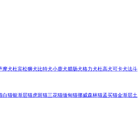
萨摩犬
杜宾
松狮犬
比特犬
小鹿犬
腊肠犬
格力犬
杜高犬
可卡犬
法斗
猫
白猫
银渐层猫
虎斑猫
三花猫
缅甸猫
挪威森林猫
孟买猫
金渐层
土