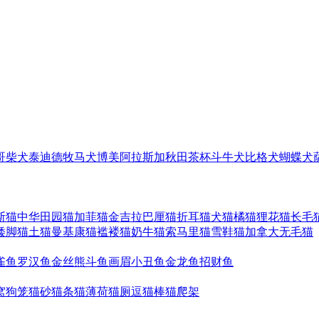
哥
柴犬
泰迪
德牧
马犬
博美
阿拉斯加
秋田
茶杯
斗牛犬
比格犬
蝴蝶犬
斯猫
中华田园猫
加菲猫
金吉拉
巴厘猫
折耳猫
犬猫
橘猫
狸花猫
长毛
矮脚猫
土猫
曼基康猫
褴褛猫
奶牛猫
索马里猫
雪鞋猫
加拿大无毛猫
雀鱼
罗汉鱼
金丝熊
斗鱼
画眉
小丑鱼
金龙鱼
招财鱼
窝
狗笼
猫砂
猫条
猫薄荷
猫厕
逗猫棒
猫爬架