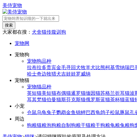
美侍宠物
搜索
大家都在搜：
犬舍
猫传腹
训狗
宠物网
宠物狗
宠物狗品种
拉布拉多
贵宾
金毛寻回犬
牧羊犬
比熊
柯基
雪纳瑞
巴
哈士奇
边牧
猎犬
吉娃娃
罗威纳
宠物猫
宠物猫品种
英短猫
美短猫
布偶猫
暹罗猫
缅因猫
苏格兰折耳猫
波
耳其梵猫
伯曼猫
斯芬克斯猫
俄罗斯蓝猫
茶杯猫
蓝猫
小宠
仓鼠
乌龟
兔子
鹦鹉
金鱼
锦鲤
巴西龟
鸽子
松鼠
豚鼠
孔
周边
狗粮
猫粮
泡狗粮
自制狗粮
干猫粮
干狗粮
龟粮
兔粮
狗
美侍宠物
>
猫咪
>
请问猫咪呕吐的原因及处理方法