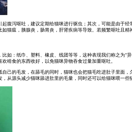
引起腹泻呕吐，建议定期给猫咪进行驱虫；其次，可能是由于经
比如猫瘟，胰腺炎，肠胃炎，肝肾疾病等导致。若频繁呕吐且精
，比如：纸巾、塑料、橡皮、线团等等，这种表现我们称之为”异
喜欢啃食的东西收好，以免猫咪异物吞食过量加重呕吐。
舐自己的毛发，在舔毛的同时，猫咪也会把猫毛吃进肚子里面，
发，从源头减少猫咪舔进肚里的毛量，同时还可以给猫咪喂一些