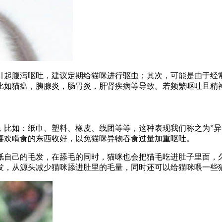
引起腹泻呕吐，建议定期给猫咪进行驱虫；其次，可能是由于经
比如猫瘟，胰腺炎，肠胃炎，肝肾疾病等导致。若频繁呕吐且精
，比如：纸巾、塑料、橡皮、线团等等，这种表现我们称之为”异
喜欢啃食的东西收好，以免猫咪异物吞食过量加重呕吐。
舐自己的毛发，在舔毛的同时，猫咪也会把猫毛吃进肚子里面，
发，从源头减少猫咪舔进肚里的毛量，同时还可以给猫咪喂一些