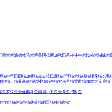
哥
柴犬
泰迪
德牧
马犬
博美
阿拉斯加
秋田
茶杯
斗牛犬
比格犬
蝴蝶犬
斯猫
中华田园猫
加菲猫
金吉拉
巴厘猫
折耳猫
犬猫
橘猫
狸花猫
长毛
矮脚猫
土猫
曼基康猫
褴褛猫
奶牛猫
索马里猫
雪鞋猫
加拿大无毛猫
雀鱼
罗汉鱼
金丝熊
斗鱼
画眉
小丑鱼
金龙鱼
招财鱼
窝
狗笼
猫砂
猫条
猫薄荷
猫厕
逗猫棒
猫爬架