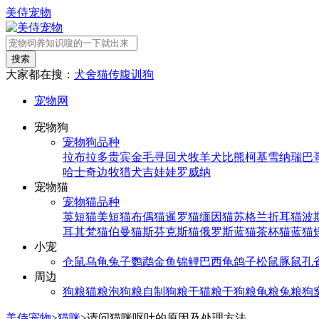
美侍宠物
搜索
大家都在搜：
犬舍
猫传腹
训狗
宠物网
宠物狗
宠物狗品种
拉布拉多
贵宾
金毛寻回犬
牧羊犬
比熊
柯基
雪纳瑞
巴
哈士奇
边牧
猎犬
吉娃娃
罗威纳
宠物猫
宠物猫品种
英短猫
美短猫
布偶猫
暹罗猫
缅因猫
苏格兰折耳猫
波
耳其梵猫
伯曼猫
斯芬克斯猫
俄罗斯蓝猫
茶杯猫
蓝猫
小宠
仓鼠
乌龟
兔子
鹦鹉
金鱼
锦鲤
巴西龟
鸽子
松鼠
豚鼠
孔
周边
狗粮
猫粮
泡狗粮
自制狗粮
干猫粮
干狗粮
龟粮
兔粮
狗
美侍宠物
>
猫咪
>
请问猫咪呕吐的原因及处理方法