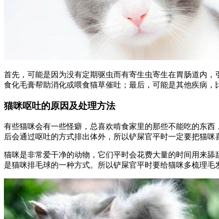
首先，可能是因为没有定期驱虫而有寄生虫寄生在胃肠道内，
食化毛膏帮助消化或喂食猫草催吐；最后，可能是其他疾病，
猫咪呕吐的原因及处理方法
有些猫咪会有一些怪癖，总喜欢啃食家里的那些不能吃的东西
后会通过呕吐的方式排出体外，所以铲屎官平时一定要把猫咪
猫咪是非常爱干净的动物，它们平时会花费大量的时间用来舔
是猫咪排毛球的一种方式。所以铲屎官平时要给猫咪多梳理毛