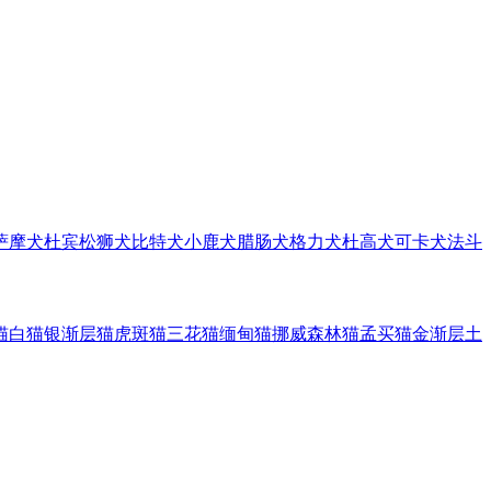
萨摩犬
杜宾
松狮犬
比特犬
小鹿犬
腊肠犬
格力犬
杜高犬
可卡犬
法斗
猫
白猫
银渐层猫
虎斑猫
三花猫
缅甸猫
挪威森林猫
孟买猫
金渐层
土