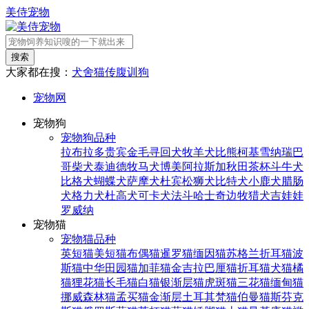
美侍宠物
搜索
大家都在搜：
犬舍
猫传腹
训狗
宠物网
宠物狗
宠物狗品种
拉布拉多
贵宾
金毛寻回犬
牧羊犬
比熊
柯基
雪纳瑞
巴
哥
柴犬
泰迪
德牧
马犬
博美
阿拉斯加
秋田
茶杯
斗牛犬
比格犬
蝴蝶犬
萨摩犬
杜宾
松狮犬
比特犬
小鹿犬
腊肠
犬
格力犬
杜高犬
可卡犬
法斗
哈士奇
边牧
猎犬
吉娃娃
罗威纳
宠物猫
宠物猫品种
英短猫
美短猫
布偶猫
暹罗猫
缅因猫
苏格兰折耳猫
波
斯猫
中华田园猫
加菲猫
金吉拉
巴厘猫
折耳猫
犬猫
橘
猫
狸花猫
长毛猫
白猫
银渐层猫
虎斑猫
三花猫
缅甸猫
挪威森林猫
孟买猫
金渐层
土耳其梵猫
伯曼猫
斯芬克