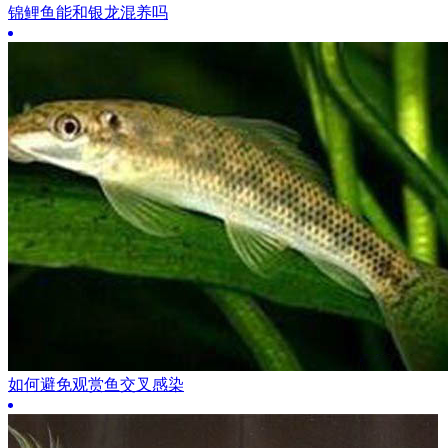
锦鲤鱼能和银龙混养吗
如何避免观赏鱼交叉感染