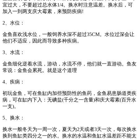
宜过大，不要超过总水体1/4。换水时注意温差。换水后，可
加入一到两支庆大霉素，来预防疾病!
2、水位：
金鱼喜欢浅水位，一般饲养水深不超过35CM。水位过深会让
他们不适应，因此而导致多种疾病。
3、水流：
金鱼细化逆着水流，游动，水流不停，他们就一直游动。鱼友
常说：金鱼会累死。就是这个道理
4、疾病：
初玩金鱼，可在鱼缸内加些预防性的鱼药，金鱼易患肠道类疾
病，可在缸内下入：无碘盐(千分之一含量)和庆大霉素(百升水
一支)。
5、换水：
换水一般冬天为一周一次，夏天为2天或者3天一次，每次换水
换到鱼缸类四分之一的水。换水的水温和鱼缸水温差距不能太