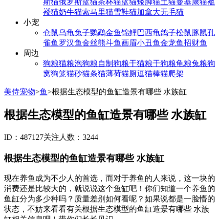
斯猫
俄罗斯蓝猫
茶杯猫
蓝猫
矮脚猫
土猫
曼基康猫
褴
褛猫
奶牛猫
索马里猫
雪鞋猫
加拿大无毛猫
小宠
仓鼠
乌龟
兔子
鹦鹉
金鱼
锦鲤
巴西龟
鸽子
松鼠
豚鼠
孔
雀鱼
罗汉鱼
金丝熊
斗鱼
画眉
小丑鱼
金龙鱼
招财鱼
周边
狗粮
猫粮
泡狗粮
自制狗粮
干猫粮
干狗粮
龟粮
兔粮
狗
窝
狗笼
猫砂
猫条
猫薄荷
猫厕
逗猫棒
猫爬架
美侍宠物
>
鱼
>
根据生态模型的鱼缸造景有哪些 水族缸
根据生态模型的鱼缸造景有哪些 水族缸
ID：487127
关注人数：3244
根据生态模型的鱼缸造景有哪些 水族缸
现在养鱼成为不少人的首选，而对于养鱼的人来说，这一块的
消费还是比较大的，就说说这个鱼缸吧！你们知道一个养鱼的
鱼缸分为多少种吗？质量差别如何看呢？如果说都是一脸懵的
状态，不妨来看看有关根据生态模型的鱼缸造景有哪些 水族