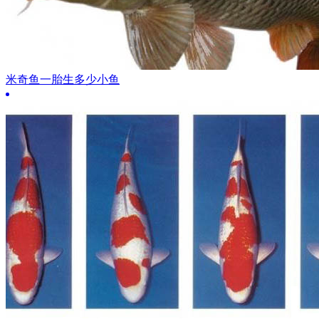
米奇鱼一胎生多少小鱼