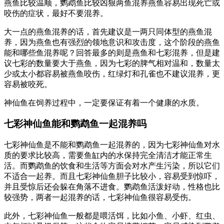
燕鱼比较温顺，鹦鹉鱼比较凶狠两鱼混养燕鱼容易出现死亡或
咬伤的症状，最好不要混养。
大一点的燕鱼混养的话，首先建议是一两只同体型的燕鱼混
养，因为燕鱼也有强烈的领地意识和攻击度，这个阶段的燕鱼
能和哪些鱼混养呢？回答最多的则是燕鱼和七彩混养，但是建
议七彩的数量要大于燕鱼，因为七彩的脾气相对温和，数量太
少或太小都容易被燕鱼咬伤，红绿灯和孔雀也不建议混养，更
容易被咬死。
神仙鱼在饲养过程中，一定要保证有着一个健康的水质。
七彩神仙鱼能和鹦鹉鱼一起混养吗
七彩神仙鱼是不能和鹦鹉鱼一起混养的，因为七彩神仙鱼对水
质的要求比较高，需要鱼缸内的水保持完全清洁才能正常生
活。而鹦鹉鱼的饮食和生活等方面会对水产生污染，所以它们
不适合一起养。而且七彩神仙鱼胆子比较小，容易受到惊吓，
并且受惊后还会躲在角落不进食。鹦鹉鱼活泼好动，性格也比
较强势，两者一起混养的话，七彩神仙鱼很容易受伤。
此外，七彩神仙鱼一般都是喂活饵，比如小鱼、小虾、红虫、