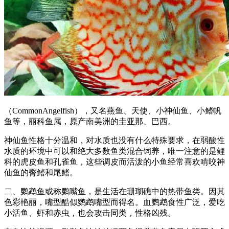
（CommonAngelfish），又名燕鱼、天使、小神仙鱼、小鳍帆
鱼等，丽科鱼属，原产南美洲的圭亚那、巴西。
神仙鱼性格十分温和，对水质也没有什么特殊要求，在弱酸性
水质的环境中可以和绝大多数鱼类混合饲养，唯一注意的是鲤
科的虎皮鱼和孔雀鱼，这些调皮而活泼的小鱼经常喜欢啃咬神
仙鱼的臀鳍和尾鳍。
二、鹦鹉鱼或称鹦嘴鱼，是生活在珊瑚礁中的热带鱼类。因其
色彩艳丽，嘴型酷似鹦鹉嘴型而得名。血鹦鹉食性广泛，爱吃
小活鱼、虾和赤虫，也会攻击同类，性格凶残。