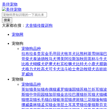
美侍宠物
搜索
大家都在搜：
犬舍
猫传腹
训狗
宠物网
宠物狗
宠物狗品种
拉布拉多
贵宾
金毛寻回犬
牧羊犬
比熊
柯基
雪纳瑞
巴
哥
柴犬
泰迪
德牧
马犬
博美
阿拉斯加
秋田
茶杯
斗牛犬
比格犬
蝴蝶犬
萨摩犬
杜宾
松狮犬
比特犬
小鹿犬
腊肠
犬
格力犬
杜高犬
可卡犬
法斗
哈士奇
边牧
猎犬
吉娃娃
罗威纳
宠物猫
宠物猫品种
英短猫
美短猫
布偶猫
暹罗猫
缅因猫
苏格兰折耳猫
波
斯猫
中华田园猫
加菲猫
金吉拉
巴厘猫
折耳猫
犬猫
橘
猫
狸花猫
长毛猫
白猫
银渐层猫
虎斑猫
三花猫
缅甸猫
挪威森林猫
孟买猫
金渐层
土耳其梵猫
伯曼猫
斯芬克