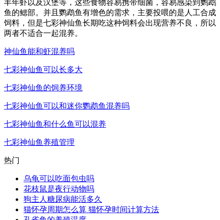
丰年虾以及汉堡等，这些食物容易携带细菌，容易感染到鹦鹉
鱼的鳃部。并且鹦鹉鱼有增色的需求，主要投喂的是人工合成
饲料，但是七彩神仙鱼长期吃这种饲料会出现营养不良，所以
两者不适合一起混养。
神仙鱼能和虾混养吗
七彩神仙鱼可以长多大
七彩神仙鱼的饲养环境
七彩神仙鱼可以和迷你鹦鹉鱼混养吗
七彩神仙鱼和什么鱼可以混养
七彩神仙鱼养殖管理
热门
乌龟可以吃面包虫吗
花枝鼠是夜行动物吗
狗主人糖尿病能活多久
猫怀孕周期怎么算 猫怀孕时间计算方法
孔雀鱼的养殖温度