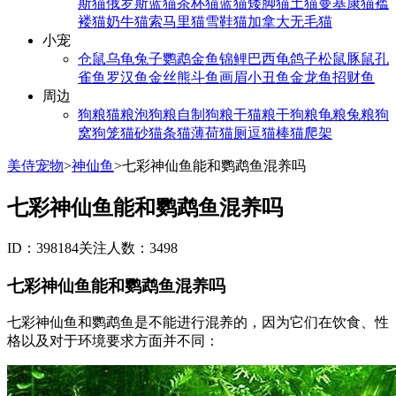
斯猫
俄罗斯蓝猫
茶杯猫
蓝猫
矮脚猫
土猫
曼基康猫
褴
褛猫
奶牛猫
索马里猫
雪鞋猫
加拿大无毛猫
小宠
仓鼠
乌龟
兔子
鹦鹉
金鱼
锦鲤
巴西龟
鸽子
松鼠
豚鼠
孔
雀鱼
罗汉鱼
金丝熊
斗鱼
画眉
小丑鱼
金龙鱼
招财鱼
周边
狗粮
猫粮
泡狗粮
自制狗粮
干猫粮
干狗粮
龟粮
兔粮
狗
窝
狗笼
猫砂
猫条
猫薄荷
猫厕
逗猫棒
猫爬架
美侍宠物
>
神仙鱼
>
七彩神仙鱼能和鹦鹉鱼混养吗
七彩神仙鱼能和鹦鹉鱼混养吗
ID：398184
关注人数：3498
七彩神仙鱼能和鹦鹉鱼混养吗
七彩神仙鱼和鹦鹉鱼是不能进行混养的，因为它们在饮食、性
格以及对于环境要求方面并不同：