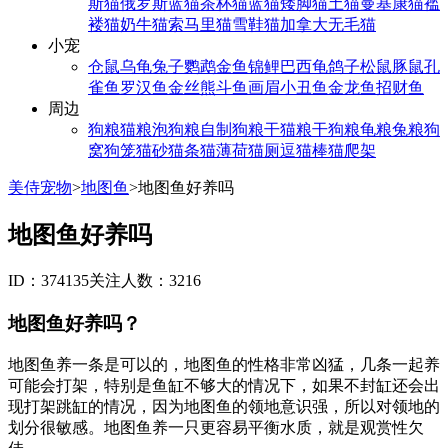
斯猫
俄罗斯蓝猫
茶杯猫
蓝猫
矮脚猫
土猫
曼基康猫
褴
褛猫
奶牛猫
索马里猫
雪鞋猫
加拿大无毛猫
小宠
仓鼠
乌龟
兔子
鹦鹉
金鱼
锦鲤
巴西龟
鸽子
松鼠
豚鼠
孔
雀鱼
罗汉鱼
金丝熊
斗鱼
画眉
小丑鱼
金龙鱼
招财鱼
周边
狗粮
猫粮
泡狗粮
自制狗粮
干猫粮
干狗粮
龟粮
兔粮
狗
窝
狗笼
猫砂
猫条
猫薄荷
猫厕
逗猫棒
猫爬架
美侍宠物
>
地图鱼
>
地图鱼好养吗
地图鱼好养吗
ID：374135
关注人数：3216
地图鱼好养吗？
地图鱼养一条是可以的，地图鱼的性格非常凶猛，几条一起养
可能会打架，特别是鱼缸不够大的情况下，如果不封缸还会出
现打架跳缸的情况，因为地图鱼的领地意识强，所以对领地的
划分很敏感。地图鱼养一只更容易平衡水质，就是观赏性欠