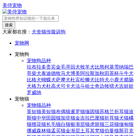
美侍宠物
搜索
大家都在搜：
犬舍
猫传腹
训狗
宠物网
宠物狗
宠物狗品种
拉布拉多
贵宾
金毛寻回犬
牧羊犬
比熊
柯基
雪纳瑞
巴
哥
柴犬
泰迪
德牧
马犬
博美
阿拉斯加
秋田
茶杯
斗牛犬
比格犬
蝴蝶犬
萨摩犬
杜宾
松狮犬
比特犬
小鹿犬
腊肠
犬
格力犬
杜高犬
可卡犬
法斗
哈士奇
边牧
猎犬
吉娃娃
罗威纳
宠物猫
宠物猫品种
英短猫
美短猫
布偶猫
暹罗猫
缅因猫
苏格兰折耳猫
波
斯猫
中华田园猫
加菲猫
金吉拉
巴厘猫
折耳猫
犬猫
橘
猫
狸花猫
长毛猫
白猫
银渐层猫
虎斑猫
三花猫
缅甸猫
挪威森林猫
孟买猫
金渐层
土耳其梵猫
伯曼猫
斯芬克