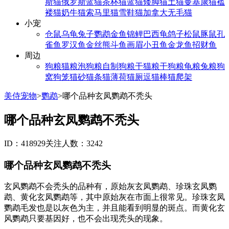
斯猫
俄罗斯蓝猫
茶杯猫
蓝猫
矮脚猫
土猫
曼基康猫
褴
褛猫
奶牛猫
索马里猫
雪鞋猫
加拿大无毛猫
小宠
仓鼠
乌龟
兔子
鹦鹉
金鱼
锦鲤
巴西龟
鸽子
松鼠
豚鼠
孔
雀鱼
罗汉鱼
金丝熊
斗鱼
画眉
小丑鱼
金龙鱼
招财鱼
周边
狗粮
猫粮
泡狗粮
自制狗粮
干猫粮
干狗粮
龟粮
兔粮
狗
窝
狗笼
猫砂
猫条
猫薄荷
猫厕
逗猫棒
猫爬架
美侍宠物
>
鹦鹉
>
哪个品种玄凤鹦鹉不秃头
哪个品种玄凤鹦鹉不秃头
ID：418929
关注人数：3242
哪个品种玄凤鹦鹉不秃头
玄风鹦鹉不会秃头的品种有，原始灰玄凤鹦鹉、珍珠玄凤鹦
鹉、黄化玄凤鹦鹉等，其中原始灰在市面上很常见。珍珠玄凤
鹦鹉毛发也是以灰色为主，并且能看到明显的斑点。而黄化玄
风鹦鹉只要基因好，也不会出现秃头的现象。