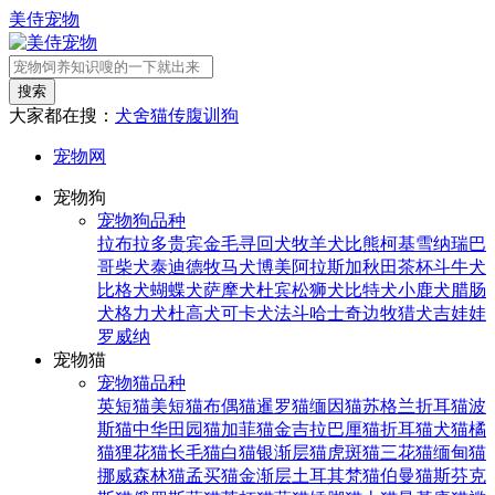
美侍宠物
搜索
大家都在搜：
犬舍
猫传腹
训狗
宠物网
宠物狗
宠物狗品种
拉布拉多
贵宾
金毛寻回犬
牧羊犬
比熊
柯基
雪纳瑞
巴
哥
柴犬
泰迪
德牧
马犬
博美
阿拉斯加
秋田
茶杯
斗牛犬
比格犬
蝴蝶犬
萨摩犬
杜宾
松狮犬
比特犬
小鹿犬
腊肠
犬
格力犬
杜高犬
可卡犬
法斗
哈士奇
边牧
猎犬
吉娃娃
罗威纳
宠物猫
宠物猫品种
英短猫
美短猫
布偶猫
暹罗猫
缅因猫
苏格兰折耳猫
波
斯猫
中华田园猫
加菲猫
金吉拉
巴厘猫
折耳猫
犬猫
橘
猫
狸花猫
长毛猫
白猫
银渐层猫
虎斑猫
三花猫
缅甸猫
挪威森林猫
孟买猫
金渐层
土耳其梵猫
伯曼猫
斯芬克