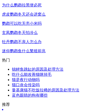
为什么鹦鹉拉黑便必死
虎皮鹦鹉冬天还会进窝么
鹦鹉可以吃无壳小米吗
玄凤鹦鹉冬天怕冷么
牡丹鹦鹉不亲人怎么办
迷你鹦鹉鱼什么繁殖前兆
热门
锦鲤鱼跳缸的原因及处理方法
吃什么能改善猫咪掉毛
猫是夜行动物吗
猫口炎会传染吗
曼基康猫不吃饭拉稀的原因及处理方法
蓝色眼睛的狗有哪些
推荐