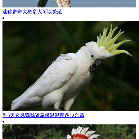
迷你鹦鹉大概多大可以繁殖
到5天玄凤鹦鹉雏鸟保温温度多少合适