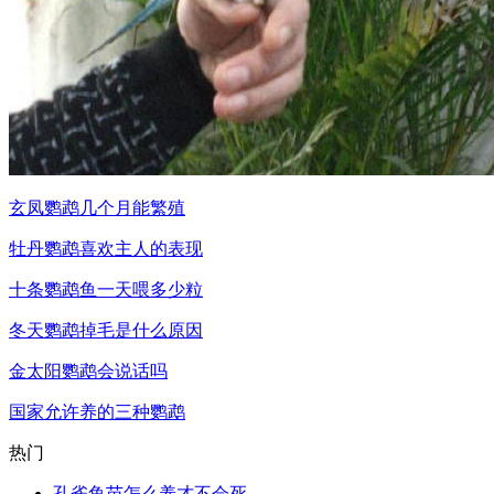
玄凤鹦鹉几个月能繁殖
牡丹鹦鹉喜欢主人的表现
十条鹦鹉鱼一天喂多少粒
冬天鹦鹉掉毛是什么原因
金太阳鹦鹉会说话吗
国家允许养的三种鹦鹉
热门
孔雀鱼苗怎么养才不会死