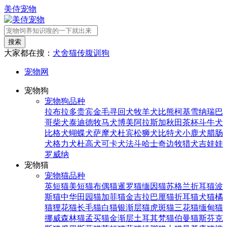
美侍宠物
搜索
大家都在搜：
犬舍
猫传腹
训狗
宠物网
宠物狗
宠物狗品种
拉布拉多
贵宾
金毛寻回犬
牧羊犬
比熊
柯基
雪纳瑞
巴
哥
柴犬
泰迪
德牧
马犬
博美
阿拉斯加
秋田
茶杯
斗牛犬
比格犬
蝴蝶犬
萨摩犬
杜宾
松狮犬
比特犬
小鹿犬
腊肠
犬
格力犬
杜高犬
可卡犬
法斗
哈士奇
边牧
猎犬
吉娃娃
罗威纳
宠物猫
宠物猫品种
英短猫
美短猫
布偶猫
暹罗猫
缅因猫
苏格兰折耳猫
波
斯猫
中华田园猫
加菲猫
金吉拉
巴厘猫
折耳猫
犬猫
橘
猫
狸花猫
长毛猫
白猫
银渐层猫
虎斑猫
三花猫
缅甸猫
挪威森林猫
孟买猫
金渐层
土耳其梵猫
伯曼猫
斯芬克