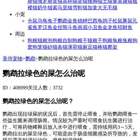
斯猫
俄罗斯蓝猫
茶杯猫
蓝猫
矮脚猫
土猫
曼基康猫
褴
褛猫
奶牛猫
索马里猫
雪鞋猫
加拿大无毛猫
小宠
仓鼠
乌龟
兔子
鹦鹉
金鱼
锦鲤
巴西龟
鸽子
松鼠
豚鼠
孔
雀鱼
罗汉鱼
金丝熊
斗鱼
画眉
小丑鱼
金龙鱼
招财鱼
周边
狗粮
猫粮
泡狗粮
自制狗粮
干猫粮
干狗粮
龟粮
兔粮
狗
窝
狗笼
猫砂
猫条
猫薄荷
猫厕
逗猫棒
猫爬架
美侍宠物
>
鹦鹉
>
鹦鹉拉绿色的屎怎么治呢
鹦鹉拉绿色的屎怎么治呢
ID：408999
关注人数：3732
鹦鹉拉绿色的屎怎么治呢？
鹦鹉出现拉绿屎的状况后，首先需停止喂食，并给鹦鹉喂食一
些益生菌来调理肠胃。情况较为严重时可喂食抗生菌进行治
疗，可将药物稀释后放入水中进行喂食，需持续用药3～5天。
鹦鹉拉出的屎呈绿色，可能是由于肠道细菌感染所导致的，发