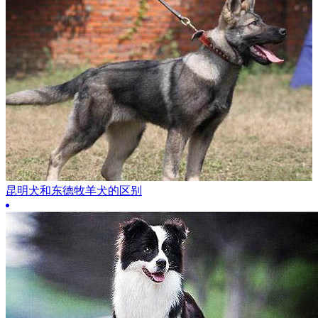
昆明犬和东德牧羊犬的区别