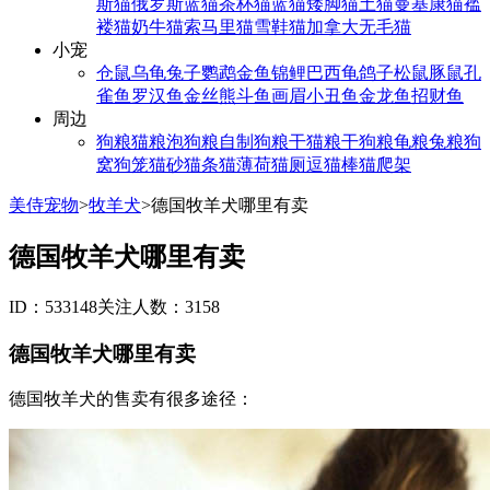
斯猫
俄罗斯蓝猫
茶杯猫
蓝猫
矮脚猫
土猫
曼基康猫
褴
褛猫
奶牛猫
索马里猫
雪鞋猫
加拿大无毛猫
小宠
仓鼠
乌龟
兔子
鹦鹉
金鱼
锦鲤
巴西龟
鸽子
松鼠
豚鼠
孔
雀鱼
罗汉鱼
金丝熊
斗鱼
画眉
小丑鱼
金龙鱼
招财鱼
周边
狗粮
猫粮
泡狗粮
自制狗粮
干猫粮
干狗粮
龟粮
兔粮
狗
窝
狗笼
猫砂
猫条
猫薄荷
猫厕
逗猫棒
猫爬架
美侍宠物
>
牧羊犬
>
德国牧羊犬哪里有卖
德国牧羊犬哪里有卖
ID：533148
关注人数：3158
德国牧羊犬哪里有卖
德国牧羊犬的售卖有很多途径：