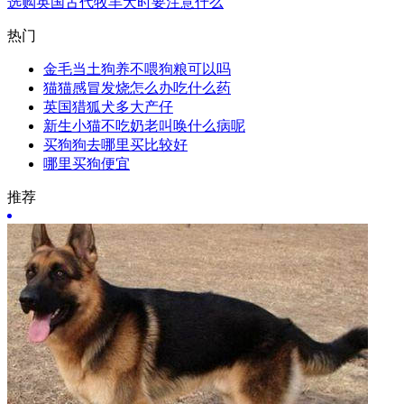
选购英国古代牧羊犬时要注意什么
热门
金毛当土狗养不喂狗粮可以吗
猫猫感冒发烧怎么办吃什么药
英国猎狐犬多大产仔
新生小猫不吃奶老叫唤什么病呢
买狗狗去哪里买比较好
哪里买狗便宜
推荐