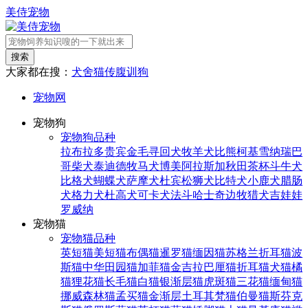
美侍宠物
搜索
大家都在搜：
犬舍
猫传腹
训狗
宠物网
宠物狗
宠物狗品种
拉布拉多
贵宾
金毛寻回犬
牧羊犬
比熊
柯基
雪纳瑞
巴
哥
柴犬
泰迪
德牧
马犬
博美
阿拉斯加
秋田
茶杯
斗牛犬
比格犬
蝴蝶犬
萨摩犬
杜宾
松狮犬
比特犬
小鹿犬
腊肠
犬
格力犬
杜高犬
可卡犬
法斗
哈士奇
边牧
猎犬
吉娃娃
罗威纳
宠物猫
宠物猫品种
英短猫
美短猫
布偶猫
暹罗猫
缅因猫
苏格兰折耳猫
波
斯猫
中华田园猫
加菲猫
金吉拉
巴厘猫
折耳猫
犬猫
橘
猫
狸花猫
长毛猫
白猫
银渐层猫
虎斑猫
三花猫
缅甸猫
挪威森林猫
孟买猫
金渐层
土耳其梵猫
伯曼猫
斯芬克