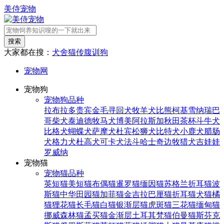
美侍宠物
搜索
大家都在搜：
犬舍
猫传腹
训狗
宠物网
宠物狗
宠物狗品种
拉布拉多
贵宾
金毛寻回犬
牧羊犬
比熊
柯基
雪纳瑞
巴
哥
柴犬
泰迪
德牧
马犬
博美
阿拉斯加
秋田
茶杯
斗牛犬
比格犬
蝴蝶犬
萨摩犬
杜宾
松狮犬
比特犬
小鹿犬
腊肠
犬
格力犬
杜高犬
可卡犬
法斗
哈士奇
边牧
猎犬
吉娃娃
罗威纳
宠物猫
宠物猫品种
英短猫
美短猫
布偶猫
暹罗猫
缅因猫
苏格兰折耳猫
波
斯猫
中华田园猫
加菲猫
金吉拉
巴厘猫
折耳猫
犬猫
橘
猫
狸花猫
长毛猫
白猫
银渐层猫
虎斑猫
三花猫
缅甸猫
挪威森林猫
孟买猫
金渐层
土耳其梵猫
伯曼猫
斯芬克