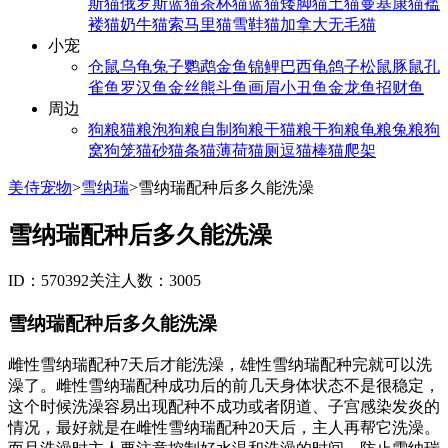
斯猫
俄罗斯蓝猫
茶杯猫
蓝猫
矮脚猫
土猫
曼基康猫
褴
褛猫
奶牛猫
索马里猫
雪鞋猫
加拿大无毛猫
小宠
仓鼠
乌龟
兔子
鹦鹉
金鱼
锦鲤
巴西龟
鸽子
松鼠
豚鼠
孔
雀鱼
罗汉鱼
金丝熊
斗鱼
画眉
小丑鱼
金龙鱼
招财鱼
周边
狗粮
猫粮
泡狗粮
自制狗粮
干猫粮
干狗粮
龟粮
兔粮
狗
窝
狗笼
猫砂
猫条
猫薄荷
猫厕
逗猫棒
猫爬架
美侍宠物
>
雪纳瑞
>
雪纳瑞配种后多久能洗澡
雪纳瑞配种后多久能洗澡
ID：570392
关注人数：3005
雪纳瑞配种后多久能洗澡
雌性雪纳瑞配种7天后才能洗澡，雄性雪纳瑞配种完就可以洗
澡了。雌性雪纳瑞配种成功后的前几天身体状态不是很稳定，
这个时候洗澡容易出现配种不成功或者阴道、子宫感染发炎的
情况，最好就是在雌性雪纳瑞配种20天后，主人再帮它洗澡。