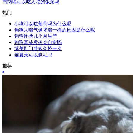
雪纳瑞可以吃人吃的饭菜吗
热门
小狗可以吃葡萄吗为什么呢
狗狗大喘气像哮喘一样的原因是什么呢
狗狗怀孕几个月生产
狗狗耳朵发炎会自愈吗
博美肛门腺多久挤一次
猫夏天可以剃毛吗
推荐