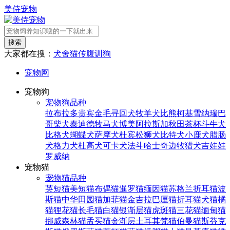
美侍宠物
搜索
大家都在搜：
犬舍
猫传腹
训狗
宠物网
宠物狗
宠物狗品种
拉布拉多
贵宾
金毛寻回犬
牧羊犬
比熊
柯基
雪纳瑞
巴
哥
柴犬
泰迪
德牧
马犬
博美
阿拉斯加
秋田
茶杯
斗牛犬
比格犬
蝴蝶犬
萨摩犬
杜宾
松狮犬
比特犬
小鹿犬
腊肠
犬
格力犬
杜高犬
可卡犬
法斗
哈士奇
边牧
猎犬
吉娃娃
罗威纳
宠物猫
宠物猫品种
英短猫
美短猫
布偶猫
暹罗猫
缅因猫
苏格兰折耳猫
波
斯猫
中华田园猫
加菲猫
金吉拉
巴厘猫
折耳猫
犬猫
橘
猫
狸花猫
长毛猫
白猫
银渐层猫
虎斑猫
三花猫
缅甸猫
挪威森林猫
孟买猫
金渐层
土耳其梵猫
伯曼猫
斯芬克