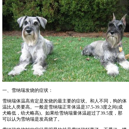
一、雪纳瑞发烧的症状：
雪纳瑞体温高肯定是发烧的最主要的症状。和人不同，狗的体
温比人类要高。一般是雪纳瑞正常体温是37.5-39.3度之间(成
犬略低，幼犬略高)。如果给雪纳瑞量体温超过了39.5度，那
可以认为雪纳瑞是发高烧了。