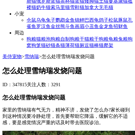
斯猫
俄罗斯蓝猫
茶杯猫
蓝猫
矮脚猫
土猫
曼基康猫
褴
褛猫
奶牛猫
索马里猫
雪鞋猫
加拿大无毛猫
小宠
仓鼠
乌龟
兔子
鹦鹉
金鱼
锦鲤
巴西龟
鸽子
松鼠
豚鼠
孔
雀鱼
罗汉鱼
金丝熊
斗鱼
画眉
小丑鱼
金龙鱼
招财鱼
周边
狗粮
猫粮
泡狗粮
自制狗粮
干猫粮
干狗粮
龟粮
兔粮
狗
窝
狗笼
猫砂
猫条
猫薄荷
猫厕
逗猫棒
猫爬架
美侍宠物
>
雪纳瑞
>
怎么处理雪纳瑞发烧问题
怎么处理雪纳瑞发烧问题
ID：347815
关注人数：3291
怎么处理雪纳瑞发烧问题
家里的雪纳瑞有气无力，精神不济，发烧了怎么办?家长碰到
到这种情况要冷静处理，首先要帮助它降温，缓解它的不适
感，要是感觉情况严重的话及时带去医院诊治。