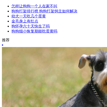
怎样让狗狗一个人在家不叫
狗狗打架排行榜 狗狗打架饲主如何解决
幼犬一天吃几个蛋黄
金毛身上有红点
狗怀孕六十天快生了吗
狗狗细小恢复期能吃蛋黄吗
推荐