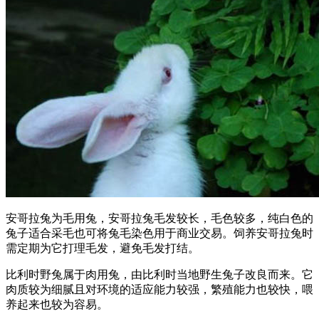
安哥拉兔为毛用兔，安哥拉兔毛发较长，毛色较多，纯白色的
兔子适合采毛也可将兔毛染色用于商业交易。饲养安哥拉兔时
需定期为它打理毛发，避免毛发打结。
比利时野兔属于肉用兔，由比利时当地野生兔子改良而来。它
肉质较为细腻且对环境的适应能力较强，繁殖能力也较快，喂
养起来也较为容易。