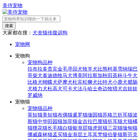
美侍宠物
搜索
大家都在搜：
犬舍
猫传腹
训狗
宠物网
宠物狗
宠物狗品种
拉布拉多
贵宾
金毛寻回犬
牧羊犬
比熊
柯基
雪纳瑞
巴
哥
柴犬
泰迪
德牧
马犬
博美
阿拉斯加
秋田
茶杯
斗牛犬
比格犬
蝴蝶犬
萨摩犬
杜宾
松狮犬
比特犬
小鹿犬
腊肠
犬
格力犬
杜高犬
可卡犬
法斗
哈士奇
边牧
猎犬
吉娃娃
罗威纳
宠物猫
宠物猫品种
英短猫
美短猫
布偶猫
暹罗猫
缅因猫
苏格兰折耳猫
波
斯猫
中华田园猫
加菲猫
金吉拉
巴厘猫
折耳猫
犬猫
橘
猫
狸花猫
长毛猫
白猫
银渐层猫
虎斑猫
三花猫
缅甸猫
挪威森林猫
孟买猫
金渐层
土耳其梵猫
伯曼猫
斯芬克