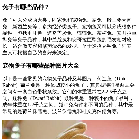
兔子有哪些品种？
兔子可以分成两大类，即家兔和宠物兔。家兔一般主要为肉
兔，新西兰兔等，多为经济类兔子。宠物兔又可以分成很多种
品种，包括垂耳兔、道奇盖脸兔、猫猫兔、茶杯兔、安哥拉巨
型兔等兔子品种，其中盖脸兔和安哥拉巨型兔的毛发相对较
长，适合做美容和修剪漂亮的发型。至于选择哪种兔子饲养，
主人可根据自己的喜好来决定。
宠物兔子有哪些品种图片大全
以下是一些常见的宠物兔子品种及其图片：荷兰兔（Dutch
Rabbit）荷兰兔是一种体型较小的兔子，其典型特征是两耳朵
之间有一条白色带状条纹。它们的体重通常在2-2.5千克之
间。矮种兔（Dwarf Rabbit）矮种兔是一种较小的兔子品种，
成年体重在1-2千克之间。矮种兔有许多不同的品种，其中最
常见的是荷兰侏儒兔、波兰侏儒兔和杜文克侏儒兔等。