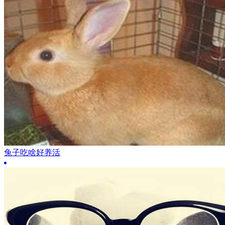
兔子吃啥好养活