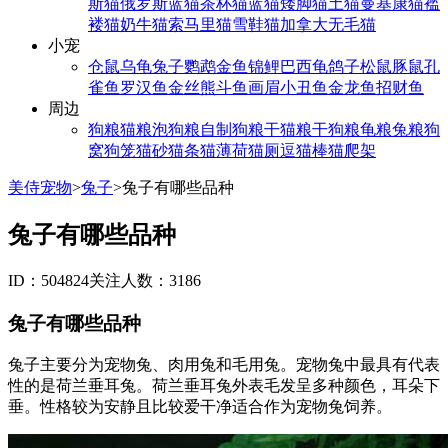
斯猫
俄罗斯蓝猫
茶杯猫
蓝猫
矮脚猫
土猫
曼基康猫
褴
褛猫
奶牛猫
索马里猫
雪鞋猫
加拿大无毛猫
小宠
仓鼠
乌龟
兔子
鹦鹉
金鱼
锦鲤
巴西龟
鸽子
松鼠
豚鼠
孔
雀鱼
罗汉鱼
金丝熊
斗鱼
画眉
小丑鱼
金龙鱼
招财鱼
周边
狗粮
猫粮
泡狗粮
自制狗粮
干猫粮
干狗粮
龟粮
兔粮
狗
窝
狗笼
猫砂
猫条
猫薄荷
猫厕
逗猫棒
猫爬架
美侍宠物
>
兔子
>
兔子有哪些品种
兔子有哪些品种
ID：504824
关注人数：3186
兔子有哪些品种
兔子主要分为宠物兔、肉用兔和毛用兔。宠物兔中最具有代表
性的是荷兰垂耳兔。荷兰垂耳兔外表毛发呈多种颜色，耳朵下
垂。性格较为安静且比较爱干净适合作为宠物兔饲养。