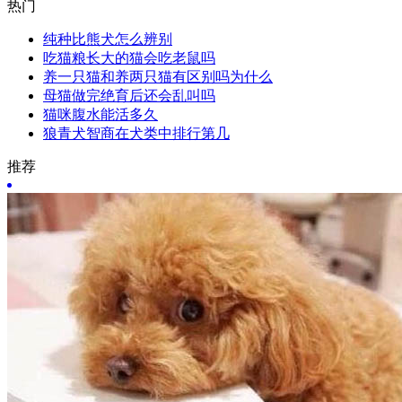
热门
纯种比熊犬怎么辨别
吃猫粮长大的猫会吃老鼠吗
养一只猫和养两只猫有区别吗为什么
母猫做完绝育后还会乱叫吗
猫咪腹水能活多久
狼青犬智商在犬类中排行第几
推荐