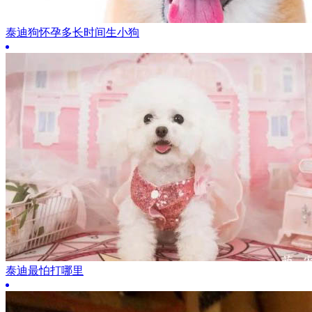
泰迪狗怀孕多长时间生小狗
泰迪最怕打哪里