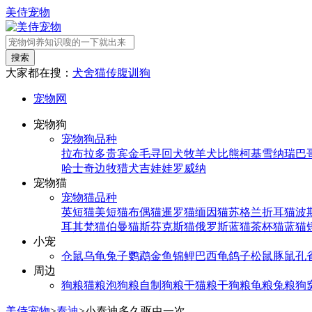
美侍宠物
搜索
大家都在搜：
犬舍
猫传腹
训狗
宠物网
宠物狗
宠物狗品种
拉布拉多
贵宾
金毛寻回犬
牧羊犬
比熊
柯基
雪纳瑞
巴
哈士奇
边牧
猎犬
吉娃娃
罗威纳
宠物猫
宠物猫品种
英短猫
美短猫
布偶猫
暹罗猫
缅因猫
苏格兰折耳猫
波
耳其梵猫
伯曼猫
斯芬克斯猫
俄罗斯蓝猫
茶杯猫
蓝猫
小宠
仓鼠
乌龟
兔子
鹦鹉
金鱼
锦鲤
巴西龟
鸽子
松鼠
豚鼠
孔
周边
狗粮
猫粮
泡狗粮
自制狗粮
干猫粮
干狗粮
龟粮
兔粮
狗
美侍宠物
>
泰迪
>
小泰迪多久驱虫一次