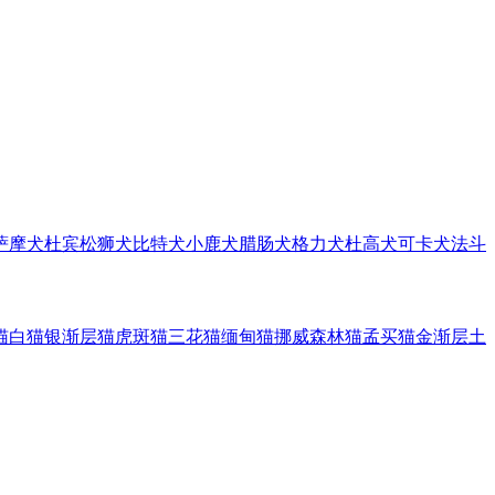
萨摩犬
杜宾
松狮犬
比特犬
小鹿犬
腊肠犬
格力犬
杜高犬
可卡犬
法斗
猫
白猫
银渐层猫
虎斑猫
三花猫
缅甸猫
挪威森林猫
孟买猫
金渐层
土