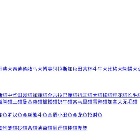
哥
柴犬
泰迪
德牧
马犬
博美
阿拉斯加
秋田
茶杯
斗牛犬
比格犬
蝴蝶犬
斯猫
中华田园猫
加菲猫
金吉拉
巴厘猫
折耳猫
犬猫
橘猫
狸花猫
长毛
矮脚猫
土猫
曼基康猫
褴褛猫
奶牛猫
索马里猫
雪鞋猫
加拿大无毛猫
雀鱼
罗汉鱼
金丝熊
斗鱼
画眉
小丑鱼
金龙鱼
招财鱼
窝
狗笼
猫砂
猫条
猫薄荷
猫厕
逗猫棒
猫爬架