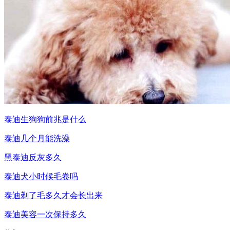
泰迪生狗狗前兆是什么
泰迪几个月能洗澡
黑泰迪反灰多久
泰迪犬小时候毛卷吗
泰迪剃了毛多久才会长出来
泰迪美容一次保持多久