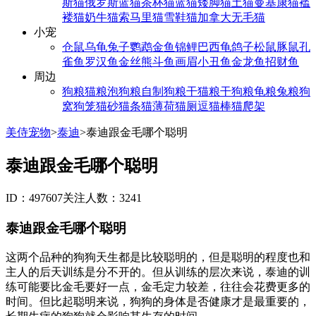
斯猫
俄罗斯蓝猫
茶杯猫
蓝猫
矮脚猫
土猫
曼基康猫
褴
褛猫
奶牛猫
索马里猫
雪鞋猫
加拿大无毛猫
小宠
仓鼠
乌龟
兔子
鹦鹉
金鱼
锦鲤
巴西龟
鸽子
松鼠
豚鼠
孔
雀鱼
罗汉鱼
金丝熊
斗鱼
画眉
小丑鱼
金龙鱼
招财鱼
周边
狗粮
猫粮
泡狗粮
自制狗粮
干猫粮
干狗粮
龟粮
兔粮
狗
窝
狗笼
猫砂
猫条
猫薄荷
猫厕
逗猫棒
猫爬架
美侍宠物
>
泰迪
>
泰迪跟金毛哪个聪明
泰迪跟金毛哪个聪明
ID：497607
关注人数：3241
泰迪跟金毛哪个聪明
这两个品种的狗狗天生都是比较聪明的，但是聪明的程度也和
主人的后天训练是分不开的。但从训练的层次来说，泰迪的训
练可能要比金毛要好一点，金毛定力较差，往往会花费更多的
时间。但比起聪明来说，狗狗的身体是否健康才是最重要的，