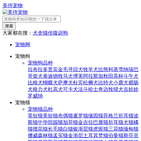
美侍宠物
搜索
大家都在搜：
犬舍
猫传腹
训狗
宠物网
宠物狗
宠物狗品种
拉布拉多
贵宾
金毛寻回犬
牧羊犬
比熊
柯基
雪纳瑞
巴
哥
柴犬
泰迪
德牧
马犬
博美
阿拉斯加
秋田
茶杯
斗牛犬
比格犬
蝴蝶犬
萨摩犬
杜宾
松狮犬
比特犬
小鹿犬
腊肠
犬
格力犬
杜高犬
可卡犬
法斗
哈士奇
边牧
猎犬
吉娃娃
罗威纳
宠物猫
宠物猫品种
英短猫
美短猫
布偶猫
暹罗猫
缅因猫
苏格兰折耳猫
波
斯猫
中华田园猫
加菲猫
金吉拉
巴厘猫
折耳猫
犬猫
橘
猫
狸花猫
长毛猫
白猫
银渐层猫
虎斑猫
三花猫
缅甸猫
挪威森林猫
孟买猫
金渐层
土耳其梵猫
伯曼猫
斯芬克