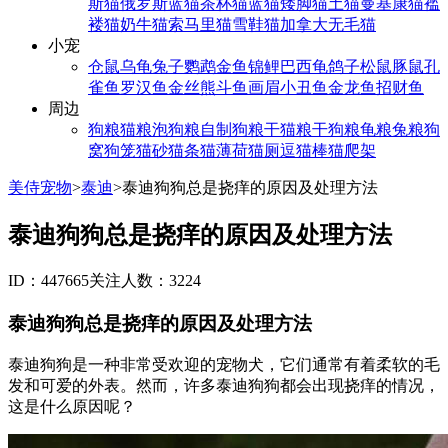
斯猫
俄罗斯蓝猫
茶杯猫
蓝猫
矮脚猫
土猫
曼基康猫
褴
褛猫
奶牛猫
索马里猫
雪鞋猫
加拿大无毛猫
小宠
仓鼠
乌龟
兔子
鹦鹉
金鱼
锦鲤
巴西龟
鸽子
松鼠
豚鼠
孔
雀鱼
罗汉鱼
金丝熊
斗鱼
画眉
小丑鱼
金龙鱼
招财鱼
周边
狗粮
猫粮
泡狗粮
自制狗粮
干猫粮
干狗粮
龟粮
兔粮
狗
窝
狗笼
猫砂
猫条
猫薄荷
猫厕
逗猫棒
猫爬架
美侍宠物
>
泰迪
>
泰迪狗狗总是挠痒的原因及处理方法
泰迪狗狗总是挠痒的原因及处理方法
ID：447665
关注人数：3224
泰迪狗狗总是挠痒的原因及处理方法
泰迪狗狗是一种非常受欢迎的宠物犬，它们通常有着柔软的毛
发和可爱的外表。然而，许多泰迪狗狗都会出现挠痒的情况，
这是什么原因呢？