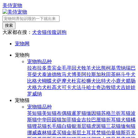
美侍宠物
搜索
大家都在搜：
犬舍
猫传腹
训狗
宠物网
宠物狗
宠物狗品种
拉布拉多
贵宾
金毛寻回犬
牧羊犬
比熊
柯基
雪纳瑞
巴
哥
柴犬
泰迪
德牧
马犬
博美
阿拉斯加
秋田
茶杯
斗牛犬
比格犬
蝴蝶犬
萨摩犬
杜宾
松狮犬
比特犬
小鹿犬
腊肠
犬
格力犬
杜高犬
可卡犬
法斗
哈士奇
边牧
猎犬
吉娃娃
罗威纳
宠物猫
宠物猫品种
英短猫
美短猫
布偶猫
暹罗猫
缅因猫
苏格兰折耳猫
波
斯猫
中华田园猫
加菲猫
金吉拉
巴厘猫
折耳猫
犬猫
橘
猫
狸花猫
长毛猫
白猫
银渐层猫
虎斑猫
三花猫
缅甸猫
挪威森林猫
孟买猫
金渐层
土耳其梵猫
伯曼猫
斯芬克