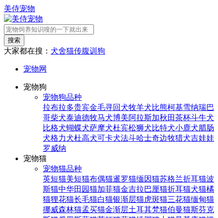
美侍宠物
搜索
大家都在搜：
犬舍
猫传腹
训狗
宠物网
宠物狗
宠物狗品种
拉布拉多
贵宾
金毛寻回犬
牧羊犬
比熊
柯基
雪纳瑞
巴
哥
柴犬
泰迪
德牧
马犬
博美
阿拉斯加
秋田
茶杯
斗牛犬
比格犬
蝴蝶犬
萨摩犬
杜宾
松狮犬
比特犬
小鹿犬
腊肠
犬
格力犬
杜高犬
可卡犬
法斗
哈士奇
边牧
猎犬
吉娃娃
罗威纳
宠物猫
宠物猫品种
英短猫
美短猫
布偶猫
暹罗猫
缅因猫
苏格兰折耳猫
波
斯猫
中华田园猫
加菲猫
金吉拉
巴厘猫
折耳猫
犬猫
橘
猫
狸花猫
长毛猫
白猫
银渐层猫
虎斑猫
三花猫
缅甸猫
挪威森林猫
孟买猫
金渐层
土耳其梵猫
伯曼猫
斯芬克