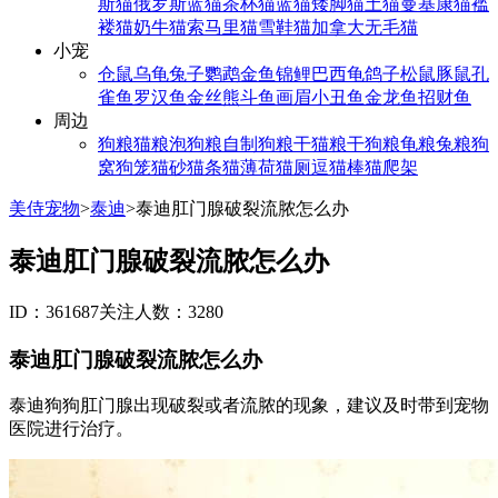
斯猫
俄罗斯蓝猫
茶杯猫
蓝猫
矮脚猫
土猫
曼基康猫
褴
褛猫
奶牛猫
索马里猫
雪鞋猫
加拿大无毛猫
小宠
仓鼠
乌龟
兔子
鹦鹉
金鱼
锦鲤
巴西龟
鸽子
松鼠
豚鼠
孔
雀鱼
罗汉鱼
金丝熊
斗鱼
画眉
小丑鱼
金龙鱼
招财鱼
周边
狗粮
猫粮
泡狗粮
自制狗粮
干猫粮
干狗粮
龟粮
兔粮
狗
窝
狗笼
猫砂
猫条
猫薄荷
猫厕
逗猫棒
猫爬架
美侍宠物
>
泰迪
>
泰迪肛门腺破裂流脓怎么办
泰迪肛门腺破裂流脓怎么办
ID：361687
关注人数：3280
泰迪肛门腺破裂流脓怎么办
泰迪狗狗肛门腺出现破裂或者流脓的现象，建议及时带到宠物
医院进行治疗。