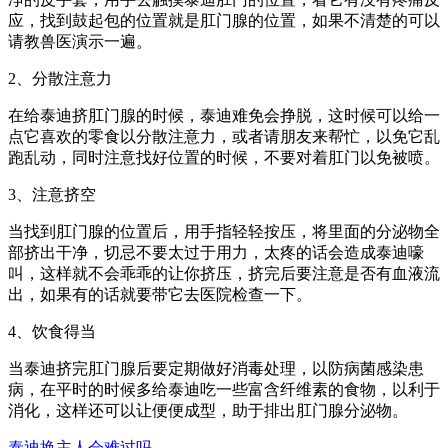
应，找到鼓起包的位置就是肛门腺的位置，如果不清楚的可以
请教兽医演示一遍。
2、分散注意力
在给泰迪挤肛门腺的时候，泰迪难免会挣脱，这时候可以给一
点它喜欢的零食以分散注意力，或者请朋友来帮忙，以免它乱
跑乱动，同时注意找好位置的时候，不要对着肛门以免被喷。
3、注意挤空
当找到肛门腺的位置后，用手指轻轻按压，将里面的分泌物全
部挤出干净，切忌不要太过于用力，太疼的话会造成泰迪嚎
叫，这样就不会乖乖的让你挤压，挤完后要注意是否有血液流
出，如果有的话就要带它去医院检查一下。
4、饮食得当
当泰迪挤完肛门腺后要定期做好消毒处理，以防病菌感染患
病，在平时的时候多给泰迪吃一些富含纤维素的食物，以利于
消化，这样还可以让便便成型，助于排出肛门腺分泌物。
泰迪换主人会难过吗