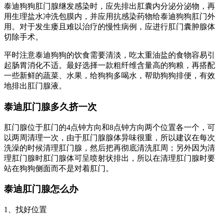
泰迪狗狗肛门腺继发感染时，应先排出肛囊内分泌分泌物，再
用生理盐水冲洗包膜内，并应用抗感染药物给泰迪狗狗肛门外
用。对于发生瘘且难以治疗的慢性病例，应进行肛门囊肿腺体
切除手术。
平时注意泰迪狗狗的饮食需要清淡，吃太重油盐的食物容易引
起肠胃消化不适。最好选择一款粗纤维含量高的狗粮，再搭配
一些新鲜的蔬菜、水果，给狗狗多喝水，帮助狗狗排便，有效
地排出肛门腺液。
泰迪肛门腺多久挤一次
肛门腺位于肛门的4点钟方向和8点钟方向两个位置各一个，可
以两周清理一次，由于肛门腺腺体异味很重，所以建议在每次
洗澡的时候清理肛门腺，然后把再彻底清洗肛周；另外因为清
理肛门腺时肛门腺体可呈喷射状排出，所以在清理肛门腺时要
站在狗狗侧面而不是对着肛门。
泰迪肛门腺怎么办
1、找好位置