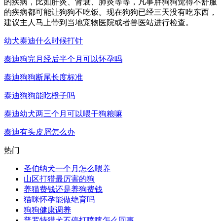
的疾病，比如肝炎、肾衰、肺炎等等，凡事胖狗狗觉得不舒服
的疾病都可能让狗狗不吃饭。现在狗狗已经三天没有吃东西，
建议主人马上带到当地宠物医院或者兽医站进行检查。
幼犬泰迪什么时候打针
泰迪狗完月经后半个月可以怀孕吗
泰迪狗狗断尾长度标准
泰迪狗狗能吃橙子吗
泰迪幼犬两三个月可以喂干狗粮嘛
泰迪有头皮屑怎么办
热门
圣伯纳犬一个月怎么喂养
山区打猎最厉害的狗
养猫费钱还是养狗费钱
猫咪怀孕能做绝育吗
狗狗健康调养
普罗特猎犬不停打喷嚏怎么回事