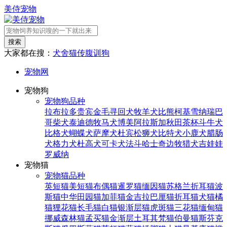
美侍宠物
搜索
大家都在搜：
犬舍
猫传腹
训狗
宠物网
宠物狗
宠物狗品种
拉布拉多
贵宾
金毛寻回犬
牧羊犬
比熊
柯基
雪纳瑞
巴
哥
柴犬
泰迪
德牧
马犬
博美
阿拉斯加
秋田
茶杯
斗牛犬
比格犬
蝴蝶犬
萨摩犬
杜宾
松狮犬
比特犬
小鹿犬
腊肠
犬
格力犬
杜高犬
可卡犬
法斗
哈士奇
边牧
猎犬
吉娃娃
罗威纳
宠物猫
宠物猫品种
英短猫
美短猫
布偶猫
暹罗猫
缅因猫
苏格兰折耳猫
波
斯猫
中华田园猫
加菲猫
金吉拉
巴厘猫
折耳猫
犬猫
橘
猫
狸花猫
长毛猫
白猫
银渐层猫
虎斑猫
三花猫
缅甸猫
挪威森林猫
孟买猫
金渐层
土耳其梵猫
伯曼猫
斯芬克