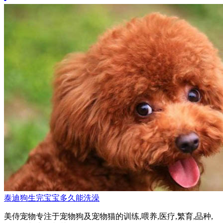
泰迪狗生完宝宝多久能洗澡
美侍宠物专注于宠物狗及宠物猫的训练,喂养,医疗,繁育,品种,