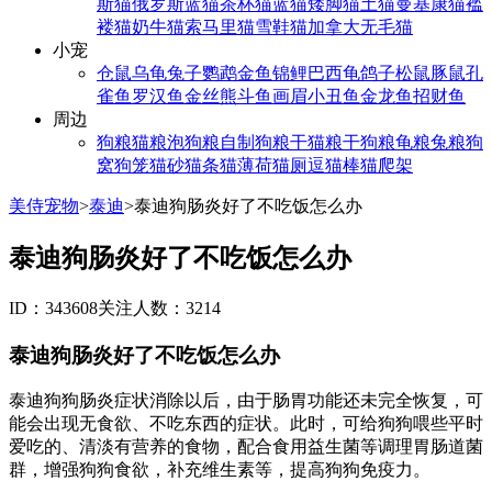
斯猫
俄罗斯蓝猫
茶杯猫
蓝猫
矮脚猫
土猫
曼基康猫
褴
褛猫
奶牛猫
索马里猫
雪鞋猫
加拿大无毛猫
小宠
仓鼠
乌龟
兔子
鹦鹉
金鱼
锦鲤
巴西龟
鸽子
松鼠
豚鼠
孔
雀鱼
罗汉鱼
金丝熊
斗鱼
画眉
小丑鱼
金龙鱼
招财鱼
周边
狗粮
猫粮
泡狗粮
自制狗粮
干猫粮
干狗粮
龟粮
兔粮
狗
窝
狗笼
猫砂
猫条
猫薄荷
猫厕
逗猫棒
猫爬架
美侍宠物
>
泰迪
>
泰迪狗肠炎好了不吃饭怎么办
泰迪狗肠炎好了不吃饭怎么办
ID：343608
关注人数：3214
泰迪狗肠炎好了不吃饭怎么办
泰迪狗狗肠炎症状消除以后，由于肠胃功能还未完全恢复，可
能会出现无食欲、不吃东西的症状。此时，可给狗狗喂些平时
爱吃的、清淡有营养的食物，配合食用益生菌等调理胃肠道菌
群，增强狗狗食欲，补充维生素等，提高狗狗免疫力。