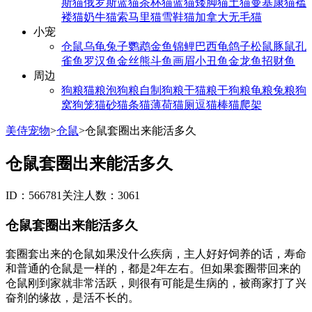
斯猫
俄罗斯蓝猫
茶杯猫
蓝猫
矮脚猫
土猫
曼基康猫
褴
褛猫
奶牛猫
索马里猫
雪鞋猫
加拿大无毛猫
小宠
仓鼠
乌龟
兔子
鹦鹉
金鱼
锦鲤
巴西龟
鸽子
松鼠
豚鼠
孔
雀鱼
罗汉鱼
金丝熊
斗鱼
画眉
小丑鱼
金龙鱼
招财鱼
周边
狗粮
猫粮
泡狗粮
自制狗粮
干猫粮
干狗粮
龟粮
兔粮
狗
窝
狗笼
猫砂
猫条
猫薄荷
猫厕
逗猫棒
猫爬架
美侍宠物
>
仓鼠
>
仓鼠套圈出来能活多久
仓鼠套圈出来能活多久
ID：566781
关注人数：3061
仓鼠套圈出来能活多久
套圈套出来的仓鼠如果没什么疾病，主人好好饲养的话，寿命
和普通的仓鼠是一样的，都是2年左右。但如果套圈带回来的
仓鼠刚到家就非常活跃，则很有可能是生病的，被商家打了兴
奋剂的缘故，是活不长的。