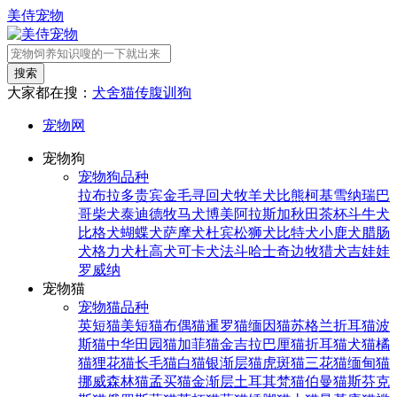
美侍宠物
搜索
大家都在搜：
犬舍
猫传腹
训狗
宠物网
宠物狗
宠物狗品种
拉布拉多
贵宾
金毛寻回犬
牧羊犬
比熊
柯基
雪纳瑞
巴
哥
柴犬
泰迪
德牧
马犬
博美
阿拉斯加
秋田
茶杯
斗牛犬
比格犬
蝴蝶犬
萨摩犬
杜宾
松狮犬
比特犬
小鹿犬
腊肠
犬
格力犬
杜高犬
可卡犬
法斗
哈士奇
边牧
猎犬
吉娃娃
罗威纳
宠物猫
宠物猫品种
英短猫
美短猫
布偶猫
暹罗猫
缅因猫
苏格兰折耳猫
波
斯猫
中华田园猫
加菲猫
金吉拉
巴厘猫
折耳猫
犬猫
橘
猫
狸花猫
长毛猫
白猫
银渐层猫
虎斑猫
三花猫
缅甸猫
挪威森林猫
孟买猫
金渐层
土耳其梵猫
伯曼猫
斯芬克