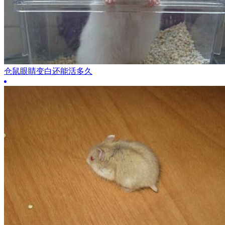
仓鼠眼睛变白还能活多久