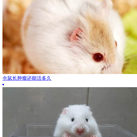
仓鼠长肿瘤还能活多久