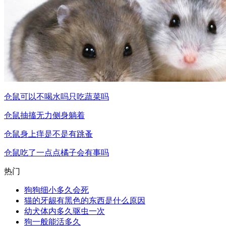
仓鼠可以不喝水吗只吃蔬菜吗
仓鼠抽搐无力侧身躺着
仓鼠身上痒是不是有跳蚤
仓鼠吃了一点点橘子会有事吗
热门
狗狗细小多久会死
猫的牙龈有黑色的东西是什么原因
幼犬体内多久驱虫一次
狗一般能活多久