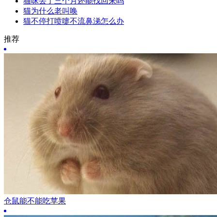
猫咪丢了三个月还能找回来吗
猫为什么老叫唤
猫不停打喷嚏不流鼻涕怎么办
推荐
仓鼠能不能吃苹果