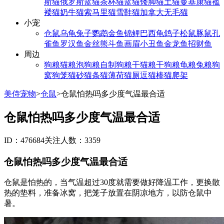
斯猫
俄罗斯蓝猫
茶杯猫
蓝猫
矮脚猫
土猫
曼基康猫
褴
褛猫
奶牛猫
索马里猫
雪鞋猫
加拿大无毛猫
小宠
仓鼠
乌龟
兔子
鹦鹉
金鱼
锦鲤
巴西龟
鸽子
松鼠
豚鼠
孔
雀鱼
罗汉鱼
金丝熊
斗鱼
画眉
小丑鱼
金龙鱼
招财鱼
周边
狗粮
猫粮
泡狗粮
自制狗粮
干猫粮
干狗粮
龟粮
兔粮
狗
窝
狗笼
猫砂
猫条
猫薄荷
猫厕
逗猫棒
猫爬架
美侍宠物
>
仓鼠
>
仓鼠怕热吗多少度气温最合适
仓鼠怕热吗多少度气温最合适
ID：476684
关注人数：3359
仓鼠怕热吗多少度气温最合适
仓鼠是怕热的，当气温超过30度就需要做好降温工作，更换散
热的垫料，准备冰窝，把笼子放置在阴凉地方，以防仓鼠中
暑。