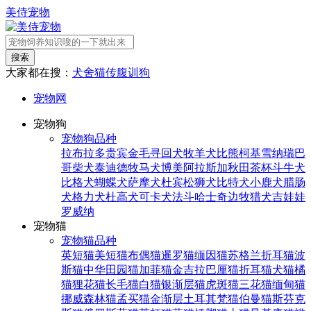
美侍宠物
搜索
大家都在搜：
犬舍
猫传腹
训狗
宠物网
宠物狗
宠物狗品种
拉布拉多
贵宾
金毛寻回犬
牧羊犬
比熊
柯基
雪纳瑞
巴
哥
柴犬
泰迪
德牧
马犬
博美
阿拉斯加
秋田
茶杯
斗牛犬
比格犬
蝴蝶犬
萨摩犬
杜宾
松狮犬
比特犬
小鹿犬
腊肠
犬
格力犬
杜高犬
可卡犬
法斗
哈士奇
边牧
猎犬
吉娃娃
罗威纳
宠物猫
宠物猫品种
英短猫
美短猫
布偶猫
暹罗猫
缅因猫
苏格兰折耳猫
波
斯猫
中华田园猫
加菲猫
金吉拉
巴厘猫
折耳猫
犬猫
橘
猫
狸花猫
长毛猫
白猫
银渐层猫
虎斑猫
三花猫
缅甸猫
挪威森林猫
孟买猫
金渐层
土耳其梵猫
伯曼猫
斯芬克