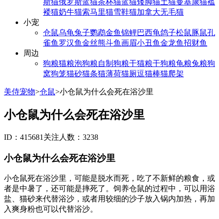
斯猫
俄罗斯蓝猫
茶杯猫
蓝猫
矮脚猫
土猫
曼基康猫
褴
褛猫
奶牛猫
索马里猫
雪鞋猫
加拿大无毛猫
小宠
仓鼠
乌龟
兔子
鹦鹉
金鱼
锦鲤
巴西龟
鸽子
松鼠
豚鼠
孔
雀鱼
罗汉鱼
金丝熊
斗鱼
画眉
小丑鱼
金龙鱼
招财鱼
周边
狗粮
猫粮
泡狗粮
自制狗粮
干猫粮
干狗粮
龟粮
兔粮
狗
窝
狗笼
猫砂
猫条
猫薄荷
猫厕
逗猫棒
猫爬架
美侍宠物
>
仓鼠
>
小仓鼠为什么会死在浴沙里
小仓鼠为什么会死在浴沙里
ID：415681
关注人数：3238
小仓鼠为什么会死在浴沙里
小仓鼠死在浴沙里，可能是脱水而死，吃了不新鲜的粮食，或
者是中暑了，还可能是摔死了。饲养仓鼠的过程中，可以用浴
盐、猫砂来代替浴沙，或者用较细的沙子放入锅内加热，再加
入爽身粉也可以代替浴沙。