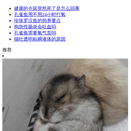
健康的仓鼠突然死了是怎么回事
孔雀鱼用不用24小时打氧
珍珠罗汉鱼的饲养要点
狗急性肠炎会吐血吗
孔雀鱼需要氧气泵吗
猫吐透明粘稠液体的原因
推荐