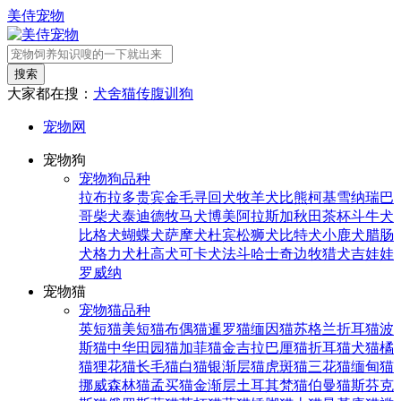
美侍宠物
搜索
大家都在搜：
犬舍
猫传腹
训狗
宠物网
宠物狗
宠物狗品种
拉布拉多
贵宾
金毛寻回犬
牧羊犬
比熊
柯基
雪纳瑞
巴
哥
柴犬
泰迪
德牧
马犬
博美
阿拉斯加
秋田
茶杯
斗牛犬
比格犬
蝴蝶犬
萨摩犬
杜宾
松狮犬
比特犬
小鹿犬
腊肠
犬
格力犬
杜高犬
可卡犬
法斗
哈士奇
边牧
猎犬
吉娃娃
罗威纳
宠物猫
宠物猫品种
英短猫
美短猫
布偶猫
暹罗猫
缅因猫
苏格兰折耳猫
波
斯猫
中华田园猫
加菲猫
金吉拉
巴厘猫
折耳猫
犬猫
橘
猫
狸花猫
长毛猫
白猫
银渐层猫
虎斑猫
三花猫
缅甸猫
挪威森林猫
孟买猫
金渐层
土耳其梵猫
伯曼猫
斯芬克