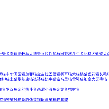
哥
柴犬
泰迪
德牧
马犬
博美
阿拉斯加
秋田
茶杯
斗牛犬
比格犬
蝴蝶犬
斯猫
中华田园猫
加菲猫
金吉拉
巴厘猫
折耳猫
犬猫
橘猫
狸花猫
长毛
矮脚猫
土猫
曼基康猫
褴褛猫
奶牛猫
索马里猫
雪鞋猫
加拿大无毛猫
雀鱼
罗汉鱼
金丝熊
斗鱼
画眉
小丑鱼
金龙鱼
招财鱼
窝
狗笼
猫砂
猫条
猫薄荷
猫厕
逗猫棒
猫爬架