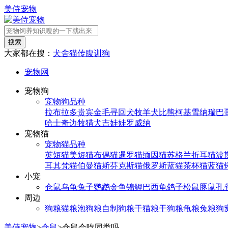
美侍宠物
搜索
大家都在搜：
犬舍
猫传腹
训狗
宠物网
宠物狗
宠物狗品种
拉布拉多
贵宾
金毛寻回犬
牧羊犬
比熊
柯基
雪纳瑞
巴
哈士奇
边牧
猎犬
吉娃娃
罗威纳
宠物猫
宠物猫品种
英短猫
美短猫
布偶猫
暹罗猫
缅因猫
苏格兰折耳猫
波
耳其梵猫
伯曼猫
斯芬克斯猫
俄罗斯蓝猫
茶杯猫
蓝猫
小宠
仓鼠
乌龟
兔子
鹦鹉
金鱼
锦鲤
巴西龟
鸽子
松鼠
豚鼠
孔
周边
狗粮
猫粮
泡狗粮
自制狗粮
干猫粮
干狗粮
龟粮
兔粮
狗
美侍宠物
>
仓鼠
>
仓鼠会吃同类吗