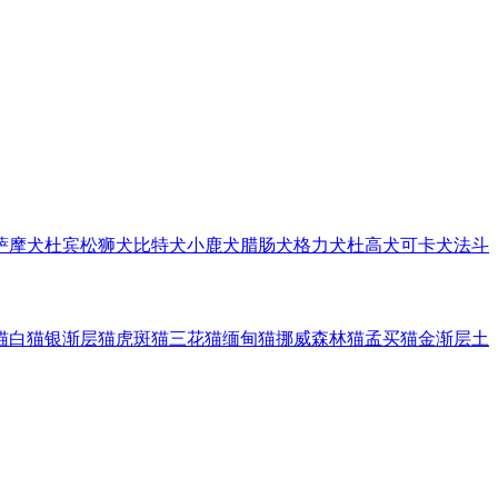
萨摩犬
杜宾
松狮犬
比特犬
小鹿犬
腊肠犬
格力犬
杜高犬
可卡犬
法斗
猫
白猫
银渐层猫
虎斑猫
三花猫
缅甸猫
挪威森林猫
孟买猫
金渐层
土