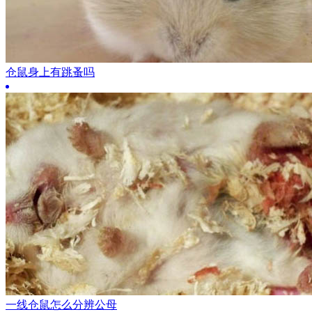
仓鼠身上有跳蚤吗
一线仓鼠怎么分辨公母