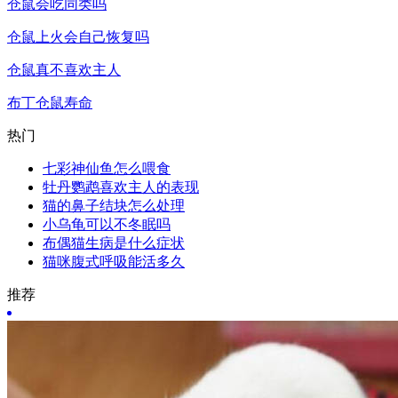
仓鼠会吃同类吗
仓鼠上火会自己恢复吗
仓鼠真不喜欢主人
布丁仓鼠寿命
热门
七彩神仙鱼怎么喂食
牡丹鹦鹉喜欢主人的表现
猫的鼻子结块怎么处理
小乌龟可以不冬眠吗
布偶猫生病是什么症状
猫咪腹式呼吸能活多久
推荐