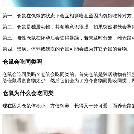
第一、仓鼠在饥饿的状态下会互相撕咬甚至因为饥饿吃掉对方
第二、仓鼠是独居动物，其领地意识很强，如果突然混笼会导
第三、雌性仓鼠在怀孕后会变得暴躁，若未及时分笼，雌仓鼠
第四、患病、体弱或残疾的仓鼠可能会成为其它仓鼠的食物。
仓鼠会吃同类吗
仓鼠会吃同类吗？仓鼠会吃同类的。首先仓鼠是独居动物有强
给仓鼠喂食食物太少，然后它们会为了抢夺食物而撕咬同类，
仓鼠为什么会吃同类
现在因为仓鼠体积小，方便饲养，长得又十分可爱，而养仓鼠