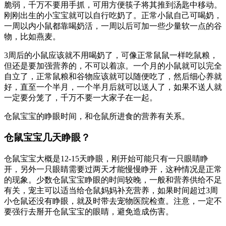
脆弱，千万不要用手抓，可用方便筷子将其推到汤匙中移动。
刚刚出生的小宝宝就可以自行吃奶了。正常小鼠自己可喝奶，
一周以内小鼠都靠喝奶活，一周以后可加一些少量软一点的谷
物，比如燕麦。
3周后的小鼠应该就不用喝奶了，可像正常鼠鼠一样吃鼠粮，
但还是要加强营养的，不可以着凉。一个月的小鼠就可以完全
自立了，正常鼠粮和谷物应该就可以随便吃了，然后细心养就
好，直至一个半月，一个半月后就可以送人了，如果不送人就
一定要分笼了，千万不要一大家子在一起。
仓鼠宝宝的睁眼时间，和仓鼠所进食的营养有关系。
仓鼠宝宝几天睁眼？
仓鼠宝宝大概是12-15天睁眼，刚开始可能只有一只眼睛睁
开，另外一只眼睛需要过两天才能慢慢睁开，这种情况是正常
的现象。少数仓鼠宝宝睁眼的时间较晚，一般和营养供给不足
有关，宠主可以适当给仓鼠妈妈补充营养，如果时间超过3周
小仓鼠还没有睁眼，就及时带去宠物医院检查。注意，一定不
要强行去掰开仓鼠宝宝的眼睛，避免造成伤害。