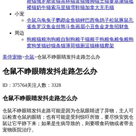
斯猫
俄罗斯蓝猫
茶杯猫
蓝猫
矮脚猫
土猫
曼基康猫
褴
褛猫
奶牛猫
索马里猫
雪鞋猫
加拿大无毛猫
小宠
仓鼠
乌龟
兔子
鹦鹉
金鱼
锦鲤
巴西龟
鸽子
松鼠
豚鼠
孔
雀鱼
罗汉鱼
金丝熊
斗鱼
画眉
小丑鱼
金龙鱼
招财鱼
周边
狗粮
猫粮
泡狗粮
自制狗粮
干猫粮
干狗粮
龟粮
兔粮
狗
窝
狗笼
猫砂
猫条
猫薄荷
猫厕
逗猫棒
猫爬架
美侍宠物
>
仓鼠
>
仓鼠不睁眼睛发抖走路怎么办
仓鼠不睁眼睛发抖走路怎么办
ID：375764
关注人数：3328
仓鼠不睁眼睛发抖走路怎么办
仓鼠不睁眼睛发抖走路可能是因为仓鼠眼睛进了异物，主人可
以检查仓鼠的眼睛；也有可能是受到惊吓所致，要尽快安抚仓
鼠让它平静下来；如果是生病导致的，则要喂食药物或者带去
宠物医院治疗。