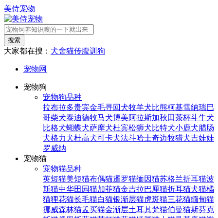
美侍宠物
搜索
大家都在搜：
犬舍
猫传腹
训狗
宠物网
宠物狗
宠物狗品种
拉布拉多
贵宾
金毛寻回犬
牧羊犬
比熊
柯基
雪纳瑞
巴
哥
柴犬
泰迪
德牧
马犬
博美
阿拉斯加
秋田
茶杯
斗牛犬
比格犬
蝴蝶犬
萨摩犬
杜宾
松狮犬
比特犬
小鹿犬
腊肠
犬
格力犬
杜高犬
可卡犬
法斗
哈士奇
边牧
猎犬
吉娃娃
罗威纳
宠物猫
宠物猫品种
英短猫
美短猫
布偶猫
暹罗猫
缅因猫
苏格兰折耳猫
波
斯猫
中华田园猫
加菲猫
金吉拉
巴厘猫
折耳猫
犬猫
橘
猫
狸花猫
长毛猫
白猫
银渐层猫
虎斑猫
三花猫
缅甸猫
挪威森林猫
孟买猫
金渐层
土耳其梵猫
伯曼猫
斯芬克