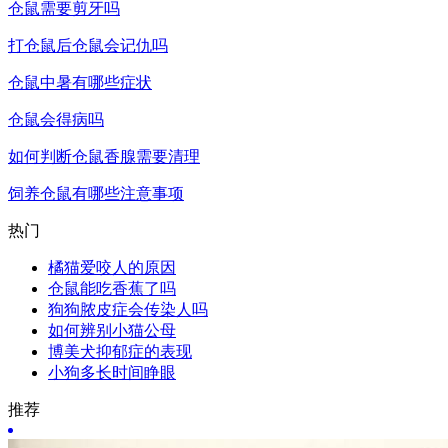
仓鼠需要剪牙吗
打仓鼠后仓鼠会记仇吗
仓鼠中暑有哪些症状
仓鼠会得病吗
如何判断仓鼠香腺需要清理
饲养仓鼠有哪些注意事项
热门
橘猫爱咬人的原因
仓鼠能吃香蕉了吗
狗狗脓皮症会传染人吗
如何辨别小猫公母
博美犬抑郁症的表现
小狗多长时间睁眼
推荐