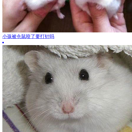
小孩被仓鼠咬了要打针吗