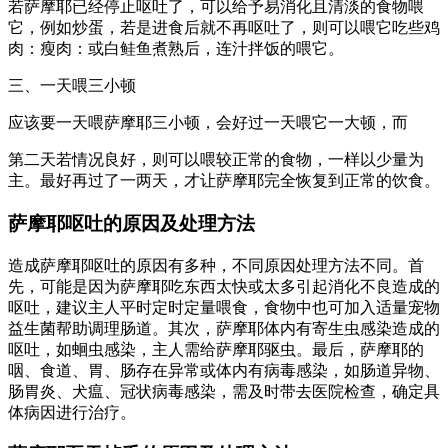
若萨摩耶已经停止呕吐了，可以给予易消化且清淡的食物喂
它，例如炒蛋，若是进食后就不再呕吐了，则可以喂它吃些鸡
肉：瘦肉：或白鲑鱼煮熟后，连汁拌饭的喂它。
三、一天喂三小顿
应该要一天喂萨摩耶三小顿，会好过一天喂它一大顿，而
第二天若情况良好，则可以喂较正常的食物，一样以少量为
主。最好再过了一两天，才让萨摩耶完全恢复到正常的饮食。
萨摩耶呕吐的原因及处理方法
造成萨摩耶呕吐的原因有多种，不同原因处理方法不同。首
先，可能是因为萨摩耶吃东西太快或太多引起消化不良造成的
呕吐，建议主人平时定时定量喂食，食物中也可加入适量宠物
益生菌帮助调理肠道。其次，萨摩耶体内有寄生虫感染造成的
呕吐，如蛔虫感染，主人需给萨摩耶驱虫。最后，萨摩耶的
咽、食道、胃、肠存在异常或体内有病毒感染，如肠道异物、
肠胃炎、犬瘟、冠状病毒感染，需及时带去医院检查，确定具
体病因进行治疗。