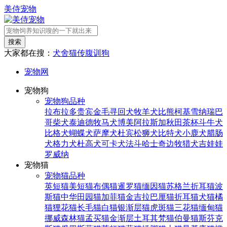
美侍宠物
搜索
大家都在搜：
犬舍
猫传腹
训狗
宠物网
宠物狗
宠物狗品种
拉布拉多
贵宾
金毛寻回犬
牧羊犬
比熊
柯基
雪纳瑞
巴
哥
柴犬
泰迪
德牧
马犬
博美
阿拉斯加
秋田
茶杯
斗牛犬
比格犬
蝴蝶犬
萨摩犬
杜宾
松狮犬
比特犬
小鹿犬
腊肠
犬
格力犬
杜高犬
可卡犬
法斗
哈士奇
边牧
猎犬
吉娃娃
罗威纳
宠物猫
宠物猫品种
英短猫
美短猫
布偶猫
暹罗猫
缅因猫
苏格兰折耳猫
波
斯猫
中华田园猫
加菲猫
金吉拉
巴厘猫
折耳猫
犬猫
橘
猫
狸花猫
长毛猫
白猫
银渐层猫
虎斑猫
三花猫
缅甸猫
挪威森林猫
孟买猫
金渐层
土耳其梵猫
伯曼猫
斯芬克