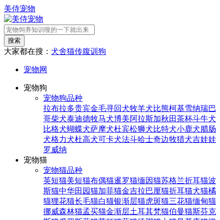
美侍宠物
搜索
大家都在搜：
犬舍
猫传腹
训狗
宠物网
宠物狗
宠物狗品种
拉布拉多
贵宾
金毛寻回犬
牧羊犬
比熊
柯基
雪纳瑞
巴
哥
柴犬
泰迪
德牧
马犬
博美
阿拉斯加
秋田
茶杯
斗牛犬
比格犬
蝴蝶犬
萨摩犬
杜宾
松狮犬
比特犬
小鹿犬
腊肠
犬
格力犬
杜高犬
可卡犬
法斗
哈士奇
边牧
猎犬
吉娃娃
罗威纳
宠物猫
宠物猫品种
英短猫
美短猫
布偶猫
暹罗猫
缅因猫
苏格兰折耳猫
波
斯猫
中华田园猫
加菲猫
金吉拉
巴厘猫
折耳猫
犬猫
橘
猫
狸花猫
长毛猫
白猫
银渐层猫
虎斑猫
三花猫
缅甸猫
挪威森林猫
孟买猫
金渐层
土耳其梵猫
伯曼猫
斯芬克