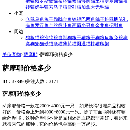
斯猫
俄罗斯蓝猫
茶杯猫
蓝猫
矮脚猫
土猫
曼基康猫
褴
褛猫
奶牛猫
索马里猫
雪鞋猫
加拿大无毛猫
小宠
仓鼠
乌龟
兔子
鹦鹉
金鱼
锦鲤
巴西龟
鸽子
松鼠
豚鼠
孔
雀鱼
罗汉鱼
金丝熊
斗鱼
画眉
小丑鱼
金龙鱼
招财鱼
周边
狗粮
猫粮
泡狗粮
自制狗粮
干猫粮
干狗粮
龟粮
兔粮
狗
窝
狗笼
猫砂
猫条
猫薄荷
猫厕
逗猫棒
猫爬架
美侍宠物
>
萨摩耶
>
萨摩耶价格多少
萨摩耶价格多少
ID：378490
关注人数：3171
萨摩耶价格多少
萨摩耶价格一般在2000~4000元一只，如果长得很漂亮品相较
好的，价格会上升到4000~8000元一只。除了前面两种还有赛
级萨摩耶，这种萨摩耶不管是品相还是血统都非常好，看起来
就很秀气的那种，它的价格也会高到一万起步。