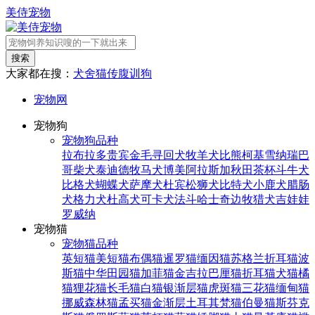
美侍宠物
搜索
大家都在搜：
犬舍
猫传腹
训狗
宠物网
宠物狗
宠物狗品种
拉布拉多
贵宾
金毛寻回犬
牧羊犬
比熊
柯基
雪纳瑞
巴
哥
柴犬
泰迪
德牧
马犬
博美
阿拉斯加
秋田
茶杯
斗牛犬
比格犬
蝴蝶犬
萨摩犬
杜宾
松狮犬
比特犬
小鹿犬
腊肠
犬
格力犬
杜高犬
可卡犬
法斗
哈士奇
边牧
猎犬
吉娃娃
罗威纳
宠物猫
宠物猫品种
英短猫
美短猫
布偶猫
暹罗猫
缅因猫
苏格兰折耳猫
波
斯猫
中华田园猫
加菲猫
金吉拉
巴厘猫
折耳猫
犬猫
橘
猫
狸花猫
长毛猫
白猫
银渐层猫
虎斑猫
三花猫
缅甸猫
挪威森林猫
孟买猫
金渐层
土耳其梵猫
伯曼猫
斯芬克