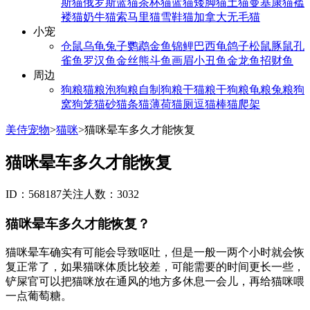
斯猫
俄罗斯蓝猫
茶杯猫
蓝猫
矮脚猫
土猫
曼基康猫
褴
褛猫
奶牛猫
索马里猫
雪鞋猫
加拿大无毛猫
小宠
仓鼠
乌龟
兔子
鹦鹉
金鱼
锦鲤
巴西龟
鸽子
松鼠
豚鼠
孔
雀鱼
罗汉鱼
金丝熊
斗鱼
画眉
小丑鱼
金龙鱼
招财鱼
周边
狗粮
猫粮
泡狗粮
自制狗粮
干猫粮
干狗粮
龟粮
兔粮
狗
窝
狗笼
猫砂
猫条
猫薄荷
猫厕
逗猫棒
猫爬架
美侍宠物
>
猫咪
>
猫咪晕车多久才能恢复
猫咪晕车多久才能恢复
ID：568187
关注人数：3032
猫咪晕车多久才能恢复？
猫咪晕车确实有可能会导致呕吐，但是一般一两个小时就会恢
复正常了，如果猫咪体质比较差，可能需要的时间更长一些，
铲屎官可以把猫咪放在通风的地方多休息一会儿，再给猫咪喂
一点葡萄糖。