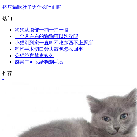
挤压猫咪肚子为什么吐血呢
热门
狗狗从腹部一抽一抽干呕
一个月左右的狗狗可以洗澡吗
小猫刚到家一直叫不吃东西不上厕所
狗狗手术切口旁边鼓包怎么回事
公猫绝育禁食多久
感冒了可以给狗剃毛么
推荐