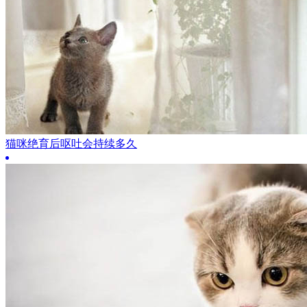
猫咪绝育后呕吐会持续多久