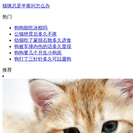
猫咪总是半夜叫怎么办
热门
狗狗能吃冰棍吗
公猫绝育后多久不疼
幼猫吃了蒙脱石散多久进食
狗被车撞内伤的话多久显现
狗狗要几个月生小狗崽
狗打了三针针多久可以遛狗
推荐