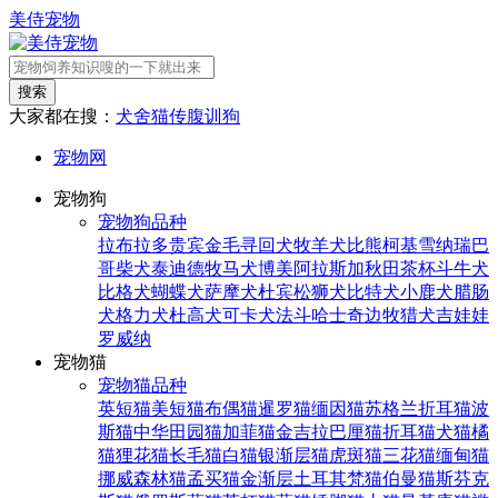
美侍宠物
搜索
大家都在搜：
犬舍
猫传腹
训狗
宠物网
宠物狗
宠物狗品种
拉布拉多
贵宾
金毛寻回犬
牧羊犬
比熊
柯基
雪纳瑞
巴
哥
柴犬
泰迪
德牧
马犬
博美
阿拉斯加
秋田
茶杯
斗牛犬
比格犬
蝴蝶犬
萨摩犬
杜宾
松狮犬
比特犬
小鹿犬
腊肠
犬
格力犬
杜高犬
可卡犬
法斗
哈士奇
边牧
猎犬
吉娃娃
罗威纳
宠物猫
宠物猫品种
英短猫
美短猫
布偶猫
暹罗猫
缅因猫
苏格兰折耳猫
波
斯猫
中华田园猫
加菲猫
金吉拉
巴厘猫
折耳猫
犬猫
橘
猫
狸花猫
长毛猫
白猫
银渐层猫
虎斑猫
三花猫
缅甸猫
挪威森林猫
孟买猫
金渐层
土耳其梵猫
伯曼猫
斯芬克