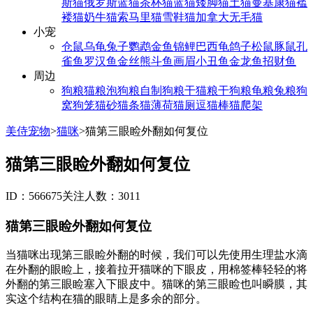
斯猫
俄罗斯蓝猫
茶杯猫
蓝猫
矮脚猫
土猫
曼基康猫
褴
褛猫
奶牛猫
索马里猫
雪鞋猫
加拿大无毛猫
小宠
仓鼠
乌龟
兔子
鹦鹉
金鱼
锦鲤
巴西龟
鸽子
松鼠
豚鼠
孔
雀鱼
罗汉鱼
金丝熊
斗鱼
画眉
小丑鱼
金龙鱼
招财鱼
周边
狗粮
猫粮
泡狗粮
自制狗粮
干猫粮
干狗粮
龟粮
兔粮
狗
窝
狗笼
猫砂
猫条
猫薄荷
猫厕
逗猫棒
猫爬架
美侍宠物
>
猫咪
>
猫第三眼睑外翻如何复位
猫第三眼睑外翻如何复位
ID：566675
关注人数：3011
猫第三眼睑外翻如何复位
当猫咪出现第三眼睑外翻的时候，我们可以先使用生理盐水滴
在外翻的眼睑上，接着拉开猫咪的下眼皮，用棉签棒轻轻的将
外翻的第三眼睑塞入下眼皮中。猫咪的第三眼睑也叫瞬膜，其
实这个结构在猫的眼睛上是多余的部分。