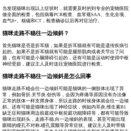
当发现猫咪出现以上症状时，就需要及时的到专业的宠物医院
做全面的检查，包括病毒PCR检查、血常规SAA、生化全项、
血气8+、核磁和CT，检查确诊以后再对症治疗。
猫咪走路不稳往一边倾斜？
首先猫咪是否是折耳猫，如果是折耳猫就有可能是遗传疾病引
起的。如果不是折耳猫就有可能是腿部肌肉或者关节出了问
题，也有可能是小脑障碍引起的，还有可能是运动时使得中枢
神经受损，建议主人及时送往宠物医院进行检查。
猫咪走路不稳往一边倾斜是怎么回事
猫咪走路不稳会往一边倾斜可能是猫咪的一侧肢体出现了异
常，例如骨折.关节炎.创伤等，会因为疼痛等原因没有办法像
正常的肢体一样支撑身体，所以走路的时候身体就会往一边倾
斜。还有可能是猫咪出现了神经症状，例如内耳炎.维生素B1
缺乏症和猫咪周边前庭或中枢前庭功能障碍等，都有可能导致
猫咪出现斜头，走路不稳.向一边倾斜的表现，甚至可能出现
眼睛的瞳孔不对称.瞳孔震颤等异常症状。建议主人及时带猫