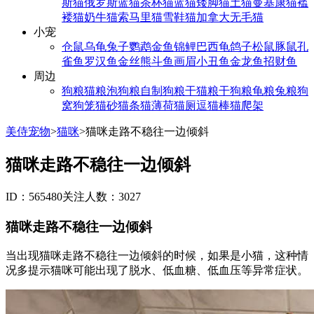
斯猫
俄罗斯蓝猫
茶杯猫
蓝猫
矮脚猫
土猫
曼基康猫
褴
褛猫
奶牛猫
索马里猫
雪鞋猫
加拿大无毛猫
小宠
仓鼠
乌龟
兔子
鹦鹉
金鱼
锦鲤
巴西龟
鸽子
松鼠
豚鼠
孔
雀鱼
罗汉鱼
金丝熊
斗鱼
画眉
小丑鱼
金龙鱼
招财鱼
周边
狗粮
猫粮
泡狗粮
自制狗粮
干猫粮
干狗粮
龟粮
兔粮
狗
窝
狗笼
猫砂
猫条
猫薄荷
猫厕
逗猫棒
猫爬架
美侍宠物
>
猫咪
>
猫咪走路不稳往一边倾斜
猫咪走路不稳往一边倾斜
ID：565480
关注人数：3027
猫咪走路不稳往一边倾斜
当出现猫咪走路不稳往一边倾斜的时候，如果是小猫，这种情
况多提示猫咪可能出现了脱水、低血糖、低血压等异常症状。