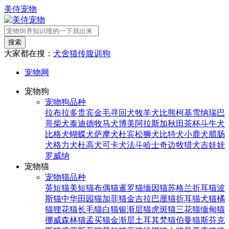
美侍宠物
搜索
大家都在搜：
犬舍
猫传腹
训狗
宠物网
宠物狗
宠物狗品种
拉布拉多
贵宾
金毛寻回犬
牧羊犬
比熊
柯基
雪纳瑞
巴
哥
柴犬
泰迪
德牧
马犬
博美
阿拉斯加
秋田
茶杯
斗牛犬
比格犬
蝴蝶犬
萨摩犬
杜宾
松狮犬
比特犬
小鹿犬
腊肠
犬
格力犬
杜高犬
可卡犬
法斗
哈士奇
边牧
猎犬
吉娃娃
罗威纳
宠物猫
宠物猫品种
英短猫
美短猫
布偶猫
暹罗猫
缅因猫
苏格兰折耳猫
波
斯猫
中华田园猫
加菲猫
金吉拉
巴厘猫
折耳猫
犬猫
橘
猫
狸花猫
长毛猫
白猫
银渐层猫
虎斑猫
三花猫
缅甸猫
挪威森林猫
孟买猫
金渐层
土耳其梵猫
伯曼猫
斯芬克