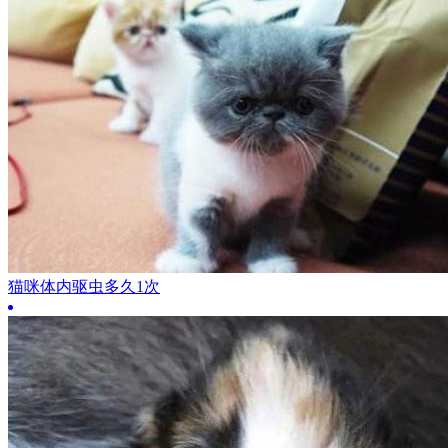
猫咪体内驱虫多久1次