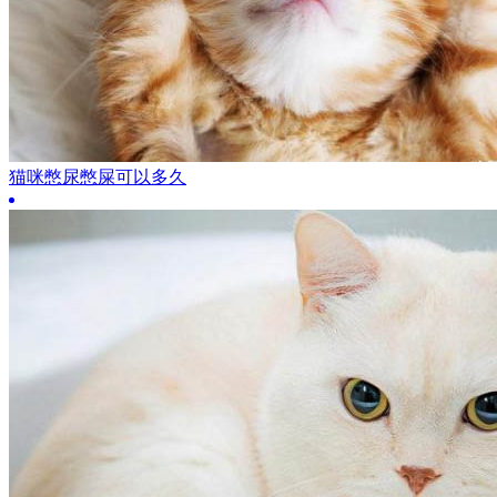
猫咪憋尿憋屎可以多久