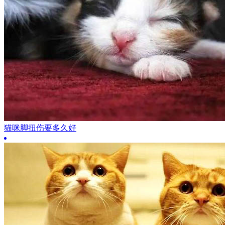
猫咪脚扭伤要多久好