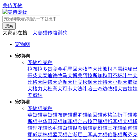
美侍宠物
搜索
大家都在搜：
犬舍
猫传腹
训狗
宠物网
宠物狗
宠物狗品种
拉布拉多
贵宾
金毛寻回犬
牧羊犬
比熊
柯基
雪纳瑞
巴
哥
柴犬
泰迪
德牧
马犬
博美
阿拉斯加
秋田
茶杯
斗牛犬
比格犬
蝴蝶犬
萨摩犬
杜宾
松狮犬
比特犬
小鹿犬
腊肠
犬
格力犬
杜高犬
可卡犬
法斗
哈士奇
边牧
猎犬
吉娃娃
罗威纳
宠物猫
宠物猫品种
英短猫
美短猫
布偶猫
暹罗猫
缅因猫
苏格兰折耳猫
波
斯猫
中华田园猫
加菲猫
金吉拉
巴厘猫
折耳猫
犬猫
橘
猫
狸花猫
长毛猫
白猫
银渐层猫
虎斑猫
三花猫
缅甸猫
挪威森林猫
孟买猫
金渐层
土耳其梵猫
伯曼猫
斯芬克