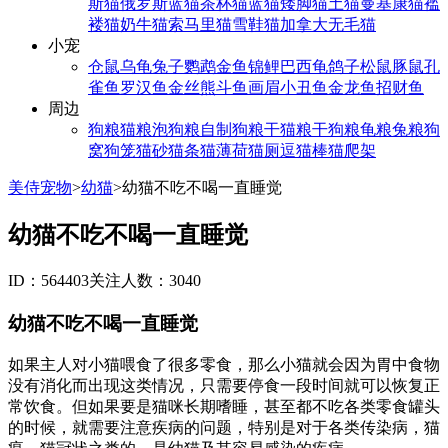
斯猫
俄罗斯蓝猫
茶杯猫
蓝猫
矮脚猫
土猫
曼基康猫
褴
褛猫
奶牛猫
索马里猫
雪鞋猫
加拿大无毛猫
小宠
仓鼠
乌龟
兔子
鹦鹉
金鱼
锦鲤
巴西龟
鸽子
松鼠
豚鼠
孔
雀鱼
罗汉鱼
金丝熊
斗鱼
画眉
小丑鱼
金龙鱼
招财鱼
周边
狗粮
猫粮
泡狗粮
自制狗粮
干猫粮
干狗粮
龟粮
兔粮
狗
窝
狗笼
猫砂
猫条
猫薄荷
猫厕
逗猫棒
猫爬架
美侍宠物
>
幼猫
>
幼猫不吃不喝一直睡觉
幼猫不吃不喝一直睡觉
ID：564403
关注人数：3040
幼猫不吃不喝一直睡觉
如果主人对小猫喂食了很多零食，那么小猫就会因为胃中食物
没有消化而出现这类情况，只需要停食一段时间就可以恢复正
常饮食。但如果要是猫咪长期嗜睡，甚至都不吃各类零食罐头
的时候，就需要注意疾病的问题，特别是对于各类传染病，猫