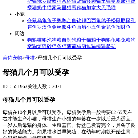
斯猫
俄罗斯蓝猫
茶杯猫
蓝猫
矮脚猫
土猫
曼基康猫
褴
褛猫
奶牛猫
索马里猫
雪鞋猫
加拿大无毛猫
小宠
仓鼠
乌龟
兔子
鹦鹉
金鱼
锦鲤
巴西龟
鸽子
松鼠
豚鼠
孔
雀鱼
罗汉鱼
金丝熊
斗鱼
画眉
小丑鱼
金龙鱼
招财鱼
周边
狗粮
猫粮
泡狗粮
自制狗粮
干猫粮
干狗粮
龟粮
兔粮
狗
窝
狗笼
猫砂
猫条
猫薄荷
猫厕
逗猫棒
猫爬架
美侍宠物
>
母猫
>
母猫几个月可以受孕
母猫几个月可以受孕
ID：551963
关注人数：3071
母猫几个月可以受孕
母猫在10个月以后可以受孕。母猫受孕后一般需要62-65天左
右才能生产小猫，母猫生产小猫的年龄在一岁以后最为适宜。
一岁以后母猫的身体、生殖器官、骨盆已发育完全，具备了良
好的繁殖能力。如果猫咪过早繁殖，在幼年时期就开始生育，