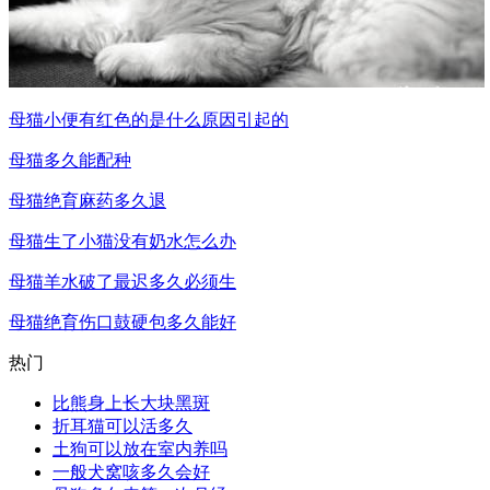
母猫小便有红色的是什么原因引起的
母猫多久能配种
母猫绝育麻药多久退
母猫生了小猫没有奶水怎么办
母猫羊水破了最迟多久必须生
母猫绝育伤口鼓硬包多久能好
热门
比熊身上长大块黑斑
折耳猫可以活多久
土狗可以放在室内养吗
一般犬窝咳多久会好