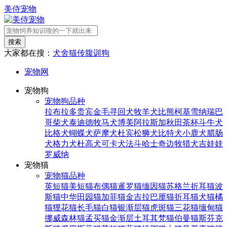
美侍宠物
搜索
大家都在搜：
犬舍
猫传腹
训狗
宠物网
宠物狗
宠物狗品种
拉布拉多
贵宾
金毛寻回犬
牧羊犬
比熊
柯基
雪纳瑞
巴
哥
柴犬
泰迪
德牧
马犬
博美
阿拉斯加
秋田
茶杯
斗牛犬
比格犬
蝴蝶犬
萨摩犬
杜宾
松狮犬
比特犬
小鹿犬
腊肠
犬
格力犬
杜高犬
可卡犬
法斗
哈士奇
边牧
猎犬
吉娃娃
罗威纳
宠物猫
宠物猫品种
英短猫
美短猫
布偶猫
暹罗猫
缅因猫
苏格兰折耳猫
波
斯猫
中华田园猫
加菲猫
金吉拉
巴厘猫
折耳猫
犬猫
橘
猫
狸花猫
长毛猫
白猫
银渐层猫
虎斑猫
三花猫
缅甸猫
挪威森林猫
孟买猫
金渐层
土耳其梵猫
伯曼猫
斯芬克