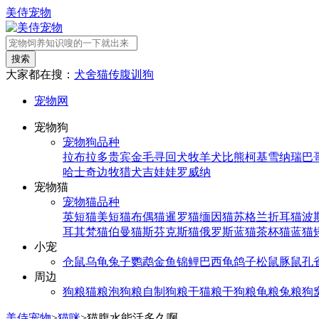
美侍宠物
搜索
大家都在搜：
犬舍
猫传腹
训狗
宠物网
宠物狗
宠物狗品种
拉布拉多
贵宾
金毛寻回犬
牧羊犬
比熊
柯基
雪纳瑞
巴
哈士奇
边牧
猎犬
吉娃娃
罗威纳
宠物猫
宠物猫品种
英短猫
美短猫
布偶猫
暹罗猫
缅因猫
苏格兰折耳猫
波
耳其梵猫
伯曼猫
斯芬克斯猫
俄罗斯蓝猫
茶杯猫
蓝猫
小宠
仓鼠
乌龟
兔子
鹦鹉
金鱼
锦鲤
巴西龟
鸽子
松鼠
豚鼠
孔
周边
狗粮
猫粮
泡狗粮
自制狗粮
干猫粮
干狗粮
龟粮
兔粮
狗
美侍宠物
>
猫咪
>
猫腹水能活多久啊