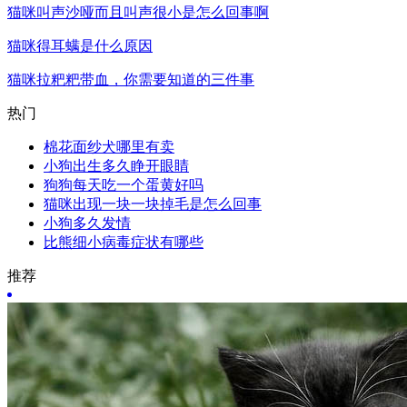
猫咪叫声沙哑而且叫声很小是怎么回事啊
猫咪得耳螨是什么原因
猫咪拉粑粑带血，你需要知道的三件事
热门
棉花面纱犬哪里有卖
小狗出生多久睁开眼睛
狗狗每天吃一个蛋黄好吗
猫咪出现一块一块掉毛是怎么回事
小狗多久发情
比熊细小病毒症状有哪些
推荐