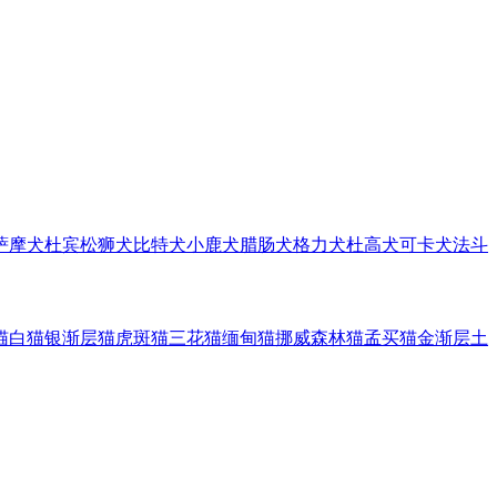
萨摩犬
杜宾
松狮犬
比特犬
小鹿犬
腊肠犬
格力犬
杜高犬
可卡犬
法斗
猫
白猫
银渐层猫
虎斑猫
三花猫
缅甸猫
挪威森林猫
孟买猫
金渐层
土