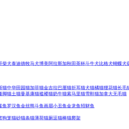
哥
柴犬
泰迪
德牧
马犬
博美
阿拉斯加
秋田
茶杯
斗牛犬
比格犬
蝴蝶犬
斯猫
中华田园猫
加菲猫
金吉拉
巴厘猫
折耳猫
犬猫
橘猫
狸花猫
长毛
矮脚猫
土猫
曼基康猫
褴褛猫
奶牛猫
索马里猫
雪鞋猫
加拿大无毛猫
雀鱼
罗汉鱼
金丝熊
斗鱼
画眉
小丑鱼
金龙鱼
招财鱼
窝
狗笼
猫砂
猫条
猫薄荷
猫厕
逗猫棒
猫爬架