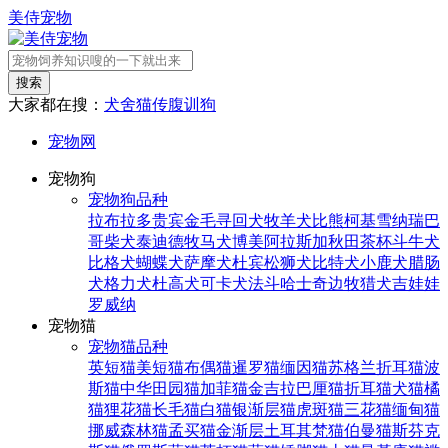
美侍宠物
搜索
大家都在搜：
犬舍
猫传腹
训狗
宠物网
宠物狗
宠物狗品种
拉布拉多
贵宾
金毛寻回犬
牧羊犬
比熊
柯基
雪纳瑞
巴
哥
柴犬
泰迪
德牧
马犬
博美
阿拉斯加
秋田
茶杯
斗牛犬
比格犬
蝴蝶犬
萨摩犬
杜宾
松狮犬
比特犬
小鹿犬
腊肠
犬
格力犬
杜高犬
可卡犬
法斗
哈士奇
边牧
猎犬
吉娃娃
罗威纳
宠物猫
宠物猫品种
英短猫
美短猫
布偶猫
暹罗猫
缅因猫
苏格兰折耳猫
波
斯猫
中华田园猫
加菲猫
金吉拉
巴厘猫
折耳猫
犬猫
橘
猫
狸花猫
长毛猫
白猫
银渐层猫
虎斑猫
三花猫
缅甸猫
挪威森林猫
孟买猫
金渐层
土耳其梵猫
伯曼猫
斯芬克