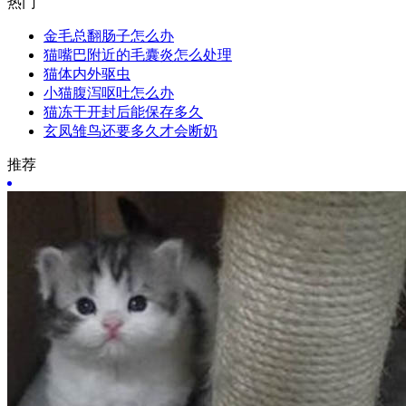
热门
金毛总翻肠子怎么办
猫嘴巴附近的毛囊炎怎么处理
猫体内外驱虫
小猫腹泻呕吐怎么办
猫冻干开封后能保存多久
玄凤雏鸟还要多久才会断奶
推荐