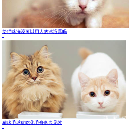
给猫咪洗澡可以用人的沐浴露吗
猫咪毛球症吃化毛膏多久见效