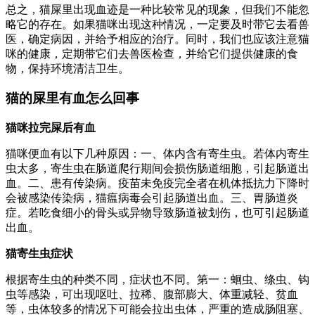
总之，猫屎里出现血迹是一种比较常见的现象，但我们不能忽
略它的存在。如果猫咪出现这种情况，一定要及时带它去看兽
医，确定病因，并给予相应的治疗。同时，我们也应该注意猫
咪的健康，定期带它们去兽医检查，并给它们提供健康的食
物，保持环境清洁卫生。
猫的屎里有血怎么回事
猫咪拉完屎后有血
猫咪便血有以下几种原因：一、体内含有寄生虫。若体内寄生
虫太多，寄生虫在肠道爬行期间会损伤肠道细胞，引起肠道出
血。二、患有传染病。疫苗未免疫完全者在机体抵抗力下降时
会被感染传染病，猫瘟病毒会引起肠道出血。三、胃肠道炎
症。若吃食细小的骨头或异物导致肠道被划伤，也可引起肠道
出血。
猫寄生虫症状
根据寄生虫的种类不同，症状也不同。第一：蛔虫、绦虫、钩
虫等感染，可出现呕吐、拉稀、腹部膨大、体重减轻、贫血
等，虫体较多的情况下可能会拉出虫体，严重的造成肠阻塞、