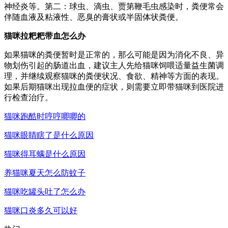
神经炎等。第二：球虫、滴虫、贾第鞭毛虫感染时，粪便常会
伴随血液及粘液性、恶臭的膏状或半固体状粪便。
猫咪拉粑粑带血怎么办
如果猫咪的粪便暂时是正常的，那么可能是因为消化不良、异
物划伤引起的肠道出血，建议主人先给猫咪饲喂适量益生菌调
理，并继续观察猫咪的粪便状况、食欲、精神等方面的表现。
如果后期猫咪出现拉血便的症状，则需要立即带猫咪到医院进
行检查治疗。
猫咪跑酷时哼哼唧唧的
猫咪眼睛瞎了是什么原因
猫咪得耳螨是什么原因
养猫咪夏天怎么防蚊子
猫咪吃罐头吐了怎么办
猫咪口炎多久可以好