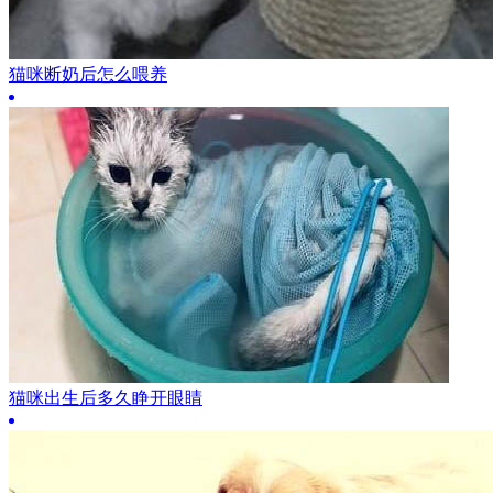
猫咪断奶后怎么喂养
猫咪出生后多久睁开眼睛