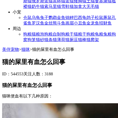
斯猫
俄罗斯蓝猫
茶杯猫
蓝猫
矮脚猫
土猫
曼基康猫
褴
褛猫
奶牛猫
索马里猫
雪鞋猫
加拿大无毛猫
小宠
仓鼠
乌龟
兔子
鹦鹉
金鱼
锦鲤
巴西龟
鸽子
松鼠
豚鼠
孔
雀鱼
罗汉鱼
金丝熊
斗鱼
画眉
小丑鱼
金龙鱼
招财鱼
周边
狗粮
猫粮
泡狗粮
自制狗粮
干猫粮
干狗粮
龟粮
兔粮
狗
窝
狗笼
猫砂
猫条
猫薄荷
猫厕
逗猫棒
猫爬架
美侍宠物
>
猫咪
>
猫的屎里有血怎么回事
猫的屎里有血怎么回事
ID：544553
关注人数：3188
猫的屎里有血怎么回事
猫咪便血有以下几种原因：