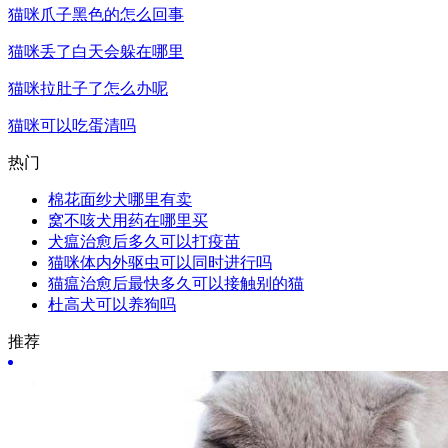
猫咪爪子黑色的怎么回事
猫咪丢了白天会躲在哪里
猫咪拉肚子了怎么办呢
猫咪可以吃蛋清吗
热门
棉花面纱犬哪里有卖
窝不咳犬用药在哪里买
犬瘟治愈后多久可以打疫苗
猫咪体内外驱虫可以同时进行吗
猫瘟治愈后最快多久可以接触别的猫
杜高犬可以养狗吗
推荐