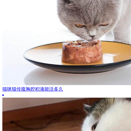
猫咪猫传腹胸腔积液能活多久