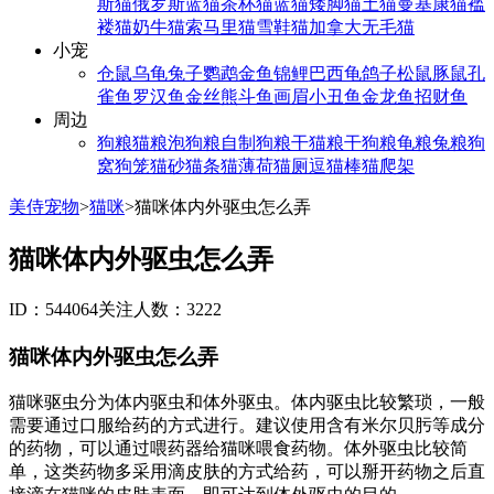
斯猫
俄罗斯蓝猫
茶杯猫
蓝猫
矮脚猫
土猫
曼基康猫
褴
褛猫
奶牛猫
索马里猫
雪鞋猫
加拿大无毛猫
小宠
仓鼠
乌龟
兔子
鹦鹉
金鱼
锦鲤
巴西龟
鸽子
松鼠
豚鼠
孔
雀鱼
罗汉鱼
金丝熊
斗鱼
画眉
小丑鱼
金龙鱼
招财鱼
周边
狗粮
猫粮
泡狗粮
自制狗粮
干猫粮
干狗粮
龟粮
兔粮
狗
窝
狗笼
猫砂
猫条
猫薄荷
猫厕
逗猫棒
猫爬架
美侍宠物
>
猫咪
>
猫咪体内外驱虫怎么弄
猫咪体内外驱虫怎么弄
ID：544064
关注人数：3222
猫咪体内外驱虫怎么弄
猫咪驱虫分为体内驱虫和体外驱虫。体内驱虫比较繁琐，一般
需要通过口服给药的方式进行。建议使用含有米尔贝肟等成分
的药物，可以通过喂药器给猫咪喂食药物。体外驱虫比较简
单，这类药物多采用滴皮肤的方式给药，可以掰开药物之后直