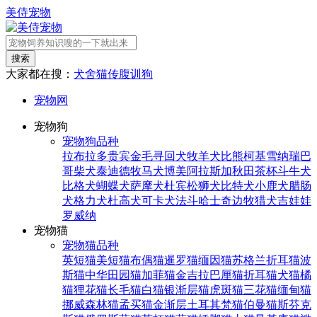
美侍宠物
搜索
大家都在搜：
犬舍
猫传腹
训狗
宠物网
宠物狗
宠物狗品种
拉布拉多
贵宾
金毛寻回犬
牧羊犬
比熊
柯基
雪纳瑞
巴
哥
柴犬
泰迪
德牧
马犬
博美
阿拉斯加
秋田
茶杯
斗牛犬
比格犬
蝴蝶犬
萨摩犬
杜宾
松狮犬
比特犬
小鹿犬
腊肠
犬
格力犬
杜高犬
可卡犬
法斗
哈士奇
边牧
猎犬
吉娃娃
罗威纳
宠物猫
宠物猫品种
英短猫
美短猫
布偶猫
暹罗猫
缅因猫
苏格兰折耳猫
波
斯猫
中华田园猫
加菲猫
金吉拉
巴厘猫
折耳猫
犬猫
橘
猫
狸花猫
长毛猫
白猫
银渐层猫
虎斑猫
三花猫
缅甸猫
挪威森林猫
孟买猫
金渐层
土耳其梵猫
伯曼猫
斯芬克