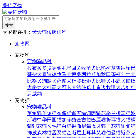
美侍宠物
搜索
大家都在搜：
犬舍
猫传腹
训狗
宠物网
宠物狗
宠物狗品种
拉布拉多
贵宾
金毛寻回犬
牧羊犬
比熊
柯基
雪纳瑞
巴
哥
柴犬
泰迪
德牧
马犬
博美
阿拉斯加
秋田
茶杯
斗牛犬
比格犬
蝴蝶犬
萨摩犬
杜宾
松狮犬
比特犬
小鹿犬
腊肠
犬
格力犬
杜高犬
可卡犬
法斗
哈士奇
边牧
猎犬
吉娃娃
罗威纳
宠物猫
宠物猫品种
英短猫
美短猫
布偶猫
暹罗猫
缅因猫
苏格兰折耳猫
波
斯猫
中华田园猫
加菲猫
金吉拉
巴厘猫
折耳猫
犬猫
橘
猫
狸花猫
长毛猫
白猫
银渐层猫
虎斑猫
三花猫
缅甸猫
挪威森林猫
孟买猫
金渐层
土耳其梵猫
伯曼猫
斯芬克