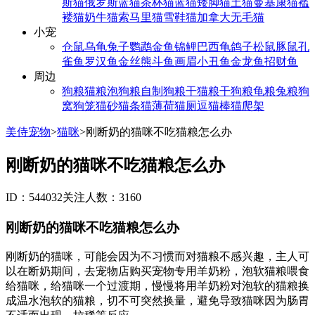
斯猫
俄罗斯蓝猫
茶杯猫
蓝猫
矮脚猫
土猫
曼基康猫
褴
褛猫
奶牛猫
索马里猫
雪鞋猫
加拿大无毛猫
小宠
仓鼠
乌龟
兔子
鹦鹉
金鱼
锦鲤
巴西龟
鸽子
松鼠
豚鼠
孔
雀鱼
罗汉鱼
金丝熊
斗鱼
画眉
小丑鱼
金龙鱼
招财鱼
周边
狗粮
猫粮
泡狗粮
自制狗粮
干猫粮
干狗粮
龟粮
兔粮
狗
窝
狗笼
猫砂
猫条
猫薄荷
猫厕
逗猫棒
猫爬架
美侍宠物
>
猫咪
>
刚断奶的猫咪不吃猫粮怎么办
刚断奶的猫咪不吃猫粮怎么办
ID：544032
关注人数：3160
刚断奶的猫咪不吃猫粮怎么办
刚断奶的猫咪，可能会因为不习惯而对猫粮不感兴趣，主人可
以在断奶期间，去宠物店购买宠物专用羊奶粉，泡软猫粮喂食
给猫咪，给猫咪一个过渡期，慢慢将用羊奶粉对泡软的猫粮换
成温水泡软的猫粮，切不可突然换量，避免导致猫咪因为肠胃