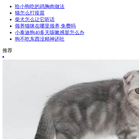
给小狗吃的鸡胸肉做法
猫怎么打疫苗
柴犬怎么让它听话
领养猫咪在哪里领养,免费吗
小泰迪狗40多天咳嗽感冒怎么办
狗不吃东西没精神还吐
推荐