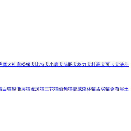
萨摩犬
杜宾
松狮犬
比特犬
小鹿犬
腊肠犬
格力犬
杜高犬
可卡犬
法斗
猫
白猫
银渐层猫
虎斑猫
三花猫
缅甸猫
挪威森林猫
孟买猫
金渐层
土