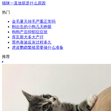
猫咪一直放屁是什么原因
热门
金毛夏天掉毛严重正常吗
刚出生的小狗几天睁眼
狗狗产后抑郁症症状
库瓦斯犬多大产仔
黑色泰迪反灰过程多久
虎皮鹦鹉繁殖需要做什么准备
推荐