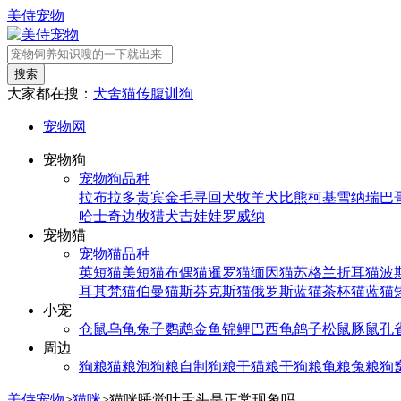
美侍宠物
搜索
大家都在搜：
犬舍
猫传腹
训狗
宠物网
宠物狗
宠物狗品种
拉布拉多
贵宾
金毛寻回犬
牧羊犬
比熊
柯基
雪纳瑞
巴
哈士奇
边牧
猎犬
吉娃娃
罗威纳
宠物猫
宠物猫品种
英短猫
美短猫
布偶猫
暹罗猫
缅因猫
苏格兰折耳猫
波
耳其梵猫
伯曼猫
斯芬克斯猫
俄罗斯蓝猫
茶杯猫
蓝猫
小宠
仓鼠
乌龟
兔子
鹦鹉
金鱼
锦鲤
巴西龟
鸽子
松鼠
豚鼠
孔
周边
狗粮
猫粮
泡狗粮
自制狗粮
干猫粮
干狗粮
龟粮
兔粮
狗
美侍宠物
>
猫咪
>
猫咪睡觉吐舌头是正常现象吗