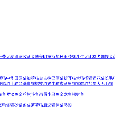
哥
柴犬
泰迪
德牧
马犬
博美
阿拉斯加
秋田
茶杯
斗牛犬
比格犬
蝴蝶犬
斯猫
中华田园猫
加菲猫
金吉拉
巴厘猫
折耳猫
犬猫
橘猫
狸花猫
长毛
矮脚猫
土猫
曼基康猫
褴褛猫
奶牛猫
索马里猫
雪鞋猫
加拿大无毛猫
雀鱼
罗汉鱼
金丝熊
斗鱼
画眉
小丑鱼
金龙鱼
招财鱼
窝
狗笼
猫砂
猫条
猫薄荷
猫厕
逗猫棒
猫爬架