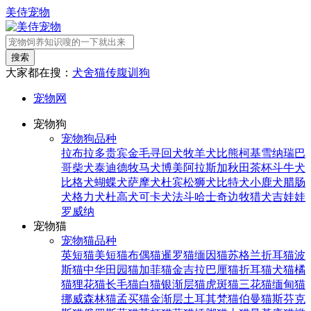
美侍宠物
搜索
大家都在搜：
犬舍
猫传腹
训狗
宠物网
宠物狗
宠物狗品种
拉布拉多
贵宾
金毛寻回犬
牧羊犬
比熊
柯基
雪纳瑞
巴
哥
柴犬
泰迪
德牧
马犬
博美
阿拉斯加
秋田
茶杯
斗牛犬
比格犬
蝴蝶犬
萨摩犬
杜宾
松狮犬
比特犬
小鹿犬
腊肠
犬
格力犬
杜高犬
可卡犬
法斗
哈士奇
边牧
猎犬
吉娃娃
罗威纳
宠物猫
宠物猫品种
英短猫
美短猫
布偶猫
暹罗猫
缅因猫
苏格兰折耳猫
波
斯猫
中华田园猫
加菲猫
金吉拉
巴厘猫
折耳猫
犬猫
橘
猫
狸花猫
长毛猫
白猫
银渐层猫
虎斑猫
三花猫
缅甸猫
挪威森林猫
孟买猫
金渐层
土耳其梵猫
伯曼猫
斯芬克