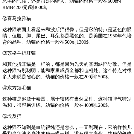
恶劣的气候，还是很好的猎人。幼猫的价格一般在600(约
RMB4200元)到3000$。
②喜马拉雅猫
这种猫表面上看起来和波斯猫很像，但是它的特点是蓝色的眼
睛，但脸、脚、尾巴、耳朵都是黑色的。是美国在1950年代培
育的品种。幼猫的价格一般在500到1300$。
③苏格兰折耳猫
和其他折耳猫是一样的，都是因为先天的基因缺陷导致。但是
这种猫特别聪明，能和家里成员全都和睦相处。这个特点对很
多人来说是省心的。幼猫的价格一般在200到1500$。
④东方短毛猫
这种猫是起源于泰国，属于较稀有当然品种。这种猫脾气特别
温和，很容易训练。幼猫的价格一般在400到1200$。
⑤埃及猫
这种猫不知到是血统很纯还是怎么，一直到现在，它的样貌几
乎和当年法老身边的猫一模一样，没有很大变化。幼猫的价格