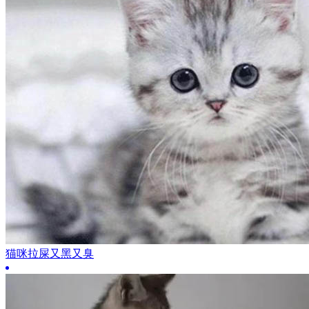
猫咪拉屎又黑又臭