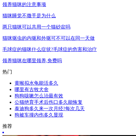
领养猫咪的注意事项
猫咪睡觉不撒手是为什么
两只猫咪可以共用一个猫砂盆吗
猫咪驱虫的内驱和外驱可不可以在同一天做
毛球症的猫咪什么症状?毛球症的危害和治疗
领养猫咪在哪里领养,免费吗
热门
黄喉拟水龟能活多久
哪里有古牧犬舍
狗狗咳嗽怎么治最有效
公猫绝育手术后伤口多久能恢复
泰迪狗多久来一次月经?每次几天
狗被车撞内伤多久显现
推荐