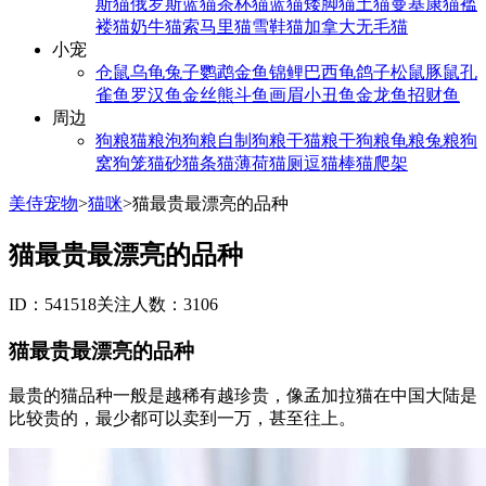
斯猫
俄罗斯蓝猫
茶杯猫
蓝猫
矮脚猫
土猫
曼基康猫
褴
褛猫
奶牛猫
索马里猫
雪鞋猫
加拿大无毛猫
小宠
仓鼠
乌龟
兔子
鹦鹉
金鱼
锦鲤
巴西龟
鸽子
松鼠
豚鼠
孔
雀鱼
罗汉鱼
金丝熊
斗鱼
画眉
小丑鱼
金龙鱼
招财鱼
周边
狗粮
猫粮
泡狗粮
自制狗粮
干猫粮
干狗粮
龟粮
兔粮
狗
窝
狗笼
猫砂
猫条
猫薄荷
猫厕
逗猫棒
猫爬架
美侍宠物
>
猫咪
>
猫最贵最漂亮的品种
猫最贵最漂亮的品种
ID：541518
关注人数：3106
猫最贵最漂亮的品种
最贵的猫品种一般是越稀有越珍贵，像孟加拉猫在中国大陆是
比较贵的，最少都可以卖到一万，甚至往上。