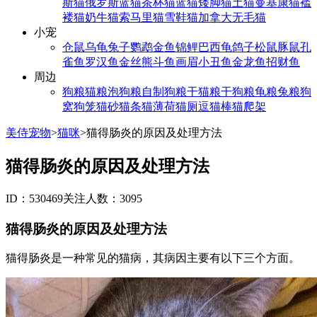
斯猫
俄罗斯蓝猫
茶杯猫
蓝猫
矮脚猫
土猫
曼基康猫
褴
褛猫
奶牛猫
索马里猫
雪鞋猫
加拿大无毛猫
小宠
仓鼠
乌龟
兔子
鹦鹉
金鱼
锦鲤
巴西龟
鸽子
松鼠
豚鼠
孔
雀鱼
罗汉鱼
金丝熊
斗鱼
画眉
小丑鱼
金龙鱼
招财鱼
周边
狗粮
猫粮
泡狗粮
自制狗粮
干猫粮
干狗粮
龟粮
兔粮
狗
窝
狗笼
猫砂
猫条
猫薄荷
猫厕
逗猫棒
猫爬架
美侍宠物
>
猫咪
>
猫得肠炎的原因及处理方法
猫得肠炎的原因及处理方法
ID：530469
关注人数：3095
猫得肠炎的原因及处理方法
猫得肠炎是一种常见的猫病，其病因主要有以下三个方面。