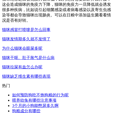
这会造成猫咪的免疫力下降，猫咪的免疫力一旦降低就会诱发
很多种疾病，比如说引起细菌感染或者病毒感染以及寄生虫感
染等都会导致猫咪出现肠炎。可以在日粮中添加益生菌看看情
况是否有好转。
猫咪感冒打喷嚏是怎么回事
猫咪发情期多久就不发情了
为什么猫咪会眼屎多呢
猫咪干呕、肚子胀气是什么病
猫咪拉屎有血怎么办呢
猫咪缺乏维生素有哪些表现
热门
如何预防狗吃不饱狗粮的行为呢
喂养幼兔有哪些注意事项
3个月的小狗能憋尿多久啊
狗粮成分有哪些