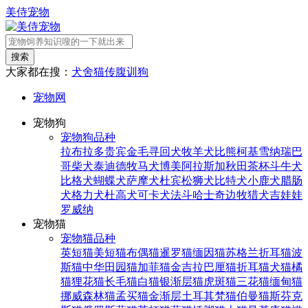
美侍宠物
搜索
大家都在搜：
犬舍
猫传腹
训狗
宠物网
宠物狗
宠物狗品种
拉布拉多
贵宾
金毛寻回犬
牧羊犬
比熊
柯基
雪纳瑞
巴
哥
柴犬
泰迪
德牧
马犬
博美
阿拉斯加
秋田
茶杯
斗牛犬
比格犬
蝴蝶犬
萨摩犬
杜宾
松狮犬
比特犬
小鹿犬
腊肠
犬
格力犬
杜高犬
可卡犬
法斗
哈士奇
边牧
猎犬
吉娃娃
罗威纳
宠物猫
宠物猫品种
英短猫
美短猫
布偶猫
暹罗猫
缅因猫
苏格兰折耳猫
波
斯猫
中华田园猫
加菲猫
金吉拉
巴厘猫
折耳猫
犬猫
橘
猫
狸花猫
长毛猫
白猫
银渐层猫
虎斑猫
三花猫
缅甸猫
挪威森林猫
孟买猫
金渐层
土耳其梵猫
伯曼猫
斯芬克