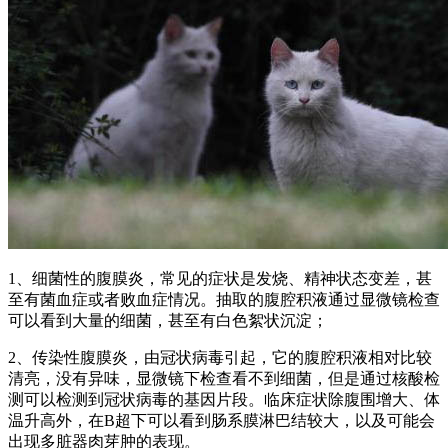
1、细菌性的腹膜炎，常见的症状是发烧、精神状态变差，甚
至有菌血症或者败血症情况。抽取的腹腔积液通过显微镜检查
可以看到大量的细菌，甚至有白色絮状沉淀；
2、传染性腹膜炎，由冠状病毒引起，它的腹腔积液相对比较
清亮，没有异味，显微镜下检查看不到细菌，但是通过核酸检
测可以检测到冠状病毒的基因片段。临床症状除腹围增大、体
温升高外，在B超下可以看到肠系膜淋巴结较大，以及可能会
出现多脏器肉芽肿的表现。