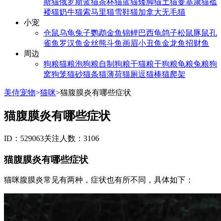
斯猫
俄罗斯蓝猫
茶杯猫
蓝猫
矮脚猫
土猫
曼基康猫
褴
褛猫
奶牛猫
索马里猫
雪鞋猫
加拿大无毛猫
小宠
仓鼠
乌龟
兔子
鹦鹉
金鱼
锦鲤
巴西龟
鸽子
松鼠
豚鼠
孔
雀鱼
罗汉鱼
金丝熊
斗鱼
画眉
小丑鱼
金龙鱼
招财鱼
周边
狗粮
猫粮
泡狗粮
自制狗粮
干猫粮
干狗粮
龟粮
兔粮
狗
窝
狗笼
猫砂
猫条
猫薄荷
猫厕
逗猫棒
猫爬架
美侍宠物
>
猫咪
>
猫腹膜炎有哪些症状
猫腹膜炎有哪些症状
ID：529063
关注人数：3106
猫腹膜炎有哪些症状
猫咪腹膜炎常见有两种，症状也有所不同，具体如下：