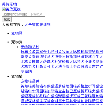
美侍宠物
搜索
大家都在搜：
犬舍
猫传腹
训狗
宠物网
宠物狗
宠物狗品种
拉布拉多
贵宾
金毛寻回犬
牧羊犬
比熊
柯基
雪纳瑞
巴
哥
柴犬
泰迪
德牧
马犬
博美
阿拉斯加
秋田
茶杯
斗牛犬
比格犬
蝴蝶犬
萨摩犬
杜宾
松狮犬
比特犬
小鹿犬
腊肠
犬
格力犬
杜高犬
可卡犬
法斗
哈士奇
边牧
猎犬
吉娃娃
罗威纳
宠物猫
宠物猫品种
英短猫
美短猫
布偶猫
暹罗猫
缅因猫
苏格兰折耳猫
波
斯猫
中华田园猫
加菲猫
金吉拉
巴厘猫
折耳猫
犬猫
橘
猫
狸花猫
长毛猫
白猫
银渐层猫
虎斑猫
三花猫
缅甸猫
挪威森林猫
孟买猫
金渐层
土耳其梵猫
伯曼猫
斯芬克