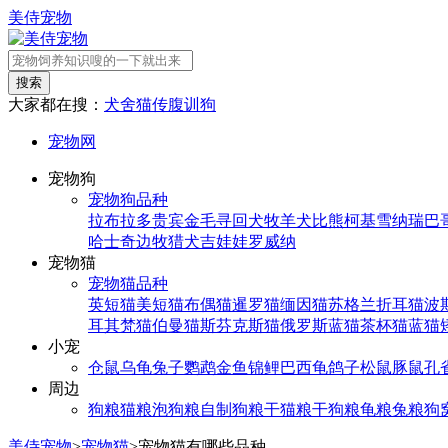
美侍宠物
搜索
大家都在搜：
犬舍
猫传腹
训狗
宠物网
宠物狗
宠物狗品种
拉布拉多
贵宾
金毛寻回犬
牧羊犬
比熊
柯基
雪纳瑞
巴
哈士奇
边牧
猎犬
吉娃娃
罗威纳
宠物猫
宠物猫品种
英短猫
美短猫
布偶猫
暹罗猫
缅因猫
苏格兰折耳猫
波
耳其梵猫
伯曼猫
斯芬克斯猫
俄罗斯蓝猫
茶杯猫
蓝猫
小宠
仓鼠
乌龟
兔子
鹦鹉
金鱼
锦鲤
巴西龟
鸽子
松鼠
豚鼠
孔
周边
狗粮
猫粮
泡狗粮
自制狗粮
干猫粮
干狗粮
龟粮
兔粮
狗
美侍宠物
>
宠物猫
>
宠物猫有哪些品种