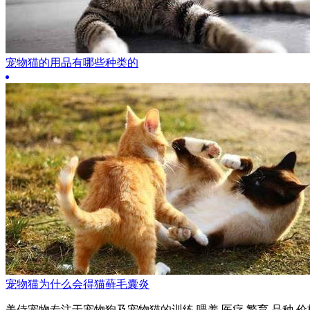
宠物猫的用品有哪些种类的
宠物猫为什么会得猫藓毛囊炎
美侍宠物专注于宠物狗及宠物猫的训练,喂养,医疗,繁育,品种,