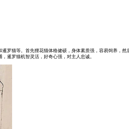
和暹罗猫等。首先狸花猫体格健硕，身体素质强，容易饲养，然
捕，暹罗猫机智灵活，好奇心强，对主人忠诚。