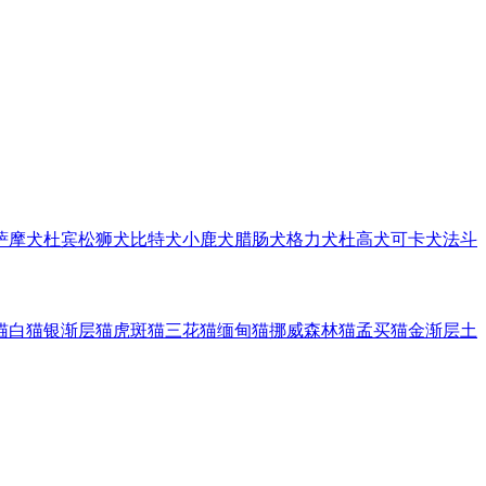
萨摩犬
杜宾
松狮犬
比特犬
小鹿犬
腊肠犬
格力犬
杜高犬
可卡犬
法斗
猫
白猫
银渐层猫
虎斑猫
三花猫
缅甸猫
挪威森林猫
孟买猫
金渐层
土