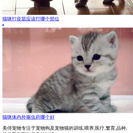
猫咪打疫苗应该打哪个部位
猫咪体内外驱虫药哪个好
美侍宠物专注于宠物狗及宠物猫的训练,喂养,医疗,繁育,品种,