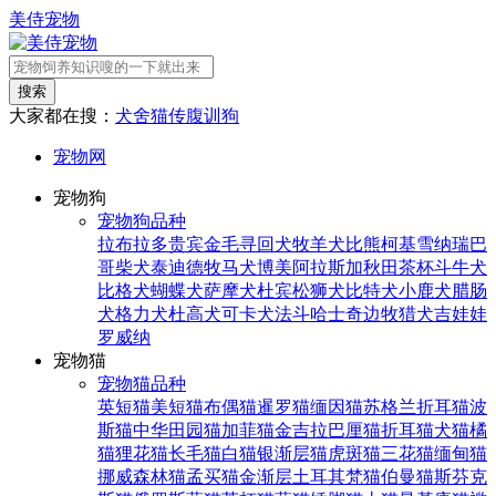
美侍宠物
搜索
大家都在搜：
犬舍
猫传腹
训狗
宠物网
宠物狗
宠物狗品种
拉布拉多
贵宾
金毛寻回犬
牧羊犬
比熊
柯基
雪纳瑞
巴
哥
柴犬
泰迪
德牧
马犬
博美
阿拉斯加
秋田
茶杯
斗牛犬
比格犬
蝴蝶犬
萨摩犬
杜宾
松狮犬
比特犬
小鹿犬
腊肠
犬
格力犬
杜高犬
可卡犬
法斗
哈士奇
边牧
猎犬
吉娃娃
罗威纳
宠物猫
宠物猫品种
英短猫
美短猫
布偶猫
暹罗猫
缅因猫
苏格兰折耳猫
波
斯猫
中华田园猫
加菲猫
金吉拉
巴厘猫
折耳猫
犬猫
橘
猫
狸花猫
长毛猫
白猫
银渐层猫
虎斑猫
三花猫
缅甸猫
挪威森林猫
孟买猫
金渐层
土耳其梵猫
伯曼猫
斯芬克