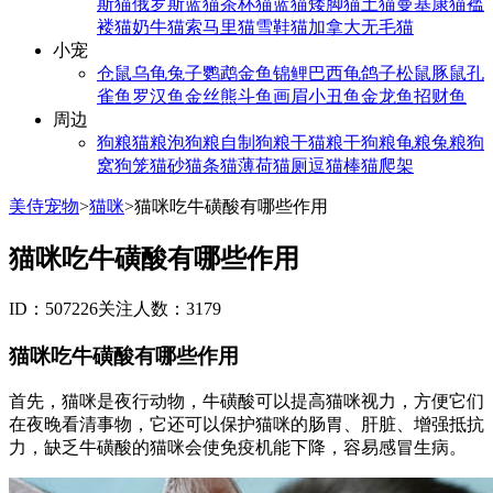
斯猫
俄罗斯蓝猫
茶杯猫
蓝猫
矮脚猫
土猫
曼基康猫
褴
褛猫
奶牛猫
索马里猫
雪鞋猫
加拿大无毛猫
小宠
仓鼠
乌龟
兔子
鹦鹉
金鱼
锦鲤
巴西龟
鸽子
松鼠
豚鼠
孔
雀鱼
罗汉鱼
金丝熊
斗鱼
画眉
小丑鱼
金龙鱼
招财鱼
周边
狗粮
猫粮
泡狗粮
自制狗粮
干猫粮
干狗粮
龟粮
兔粮
狗
窝
狗笼
猫砂
猫条
猫薄荷
猫厕
逗猫棒
猫爬架
美侍宠物
>
猫咪
>
猫咪吃牛磺酸有哪些作用
猫咪吃牛磺酸有哪些作用
ID：507226
关注人数：3179
猫咪吃牛磺酸有哪些作用
首先，猫咪是夜行动物，牛磺酸可以提高猫咪视力，方便它们
在夜晚看清事物，它还可以保护猫咪的肠胃、肝脏、增强抵抗
力，缺乏牛磺酸的猫咪会使免疫机能下降，容易感冒生病。