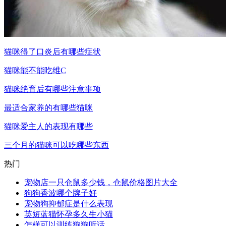
猫咪得了口炎后有哪些症状
猫咪能不能吃维C
猫咪绝育后有哪些注意事项
最适合家养的有哪些猫咪
猫咪爱主人的表现有哪些
三个月的猫咪可以吃哪些东西
热门
宠物店一只仓鼠多少钱，仓鼠价格图片大全
狗狗香波哪个牌子好
宠物狗抑郁症是什么表现
英短蓝猫怀孕多久生小猫
怎样可以训练狗狗听话