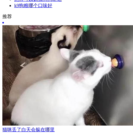
k9狗粮哪个口味好
推荐
猫咪丢了白天会躲在哪里