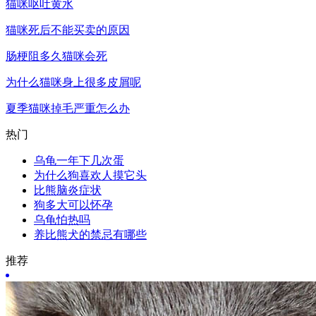
猫咪呕吐黄水
猫咪死后不能买卖的原因
肠梗阻多久猫咪会死
为什么猫咪身上很多皮屑呢
夏季猫咪掉毛严重怎么办
热门
乌龟一年下几次蛋
为什么狗喜欢人摸它头
比熊脑炎症状
狗多大可以怀孕
乌龟怕热吗
养比熊犬的禁忌有哪些
推荐