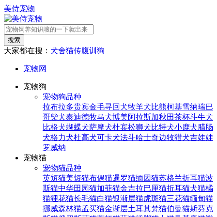
美侍宠物
搜索
大家都在搜：
犬舍
猫传腹
训狗
宠物网
宠物狗
宠物狗品种
拉布拉多
贵宾
金毛寻回犬
牧羊犬
比熊
柯基
雪纳瑞
巴
哥
柴犬
泰迪
德牧
马犬
博美
阿拉斯加
秋田
茶杯
斗牛犬
比格犬
蝴蝶犬
萨摩犬
杜宾
松狮犬
比特犬
小鹿犬
腊肠
犬
格力犬
杜高犬
可卡犬
法斗
哈士奇
边牧
猎犬
吉娃娃
罗威纳
宠物猫
宠物猫品种
英短猫
美短猫
布偶猫
暹罗猫
缅因猫
苏格兰折耳猫
波
斯猫
中华田园猫
加菲猫
金吉拉
巴厘猫
折耳猫
犬猫
橘
猫
狸花猫
长毛猫
白猫
银渐层猫
虎斑猫
三花猫
缅甸猫
挪威森林猫
孟买猫
金渐层
土耳其梵猫
伯曼猫
斯芬克