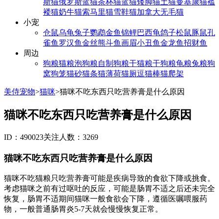
斯猫
俄罗斯蓝猫
茶杯猫
蓝猫
矮脚猫
土猫
曼基康猫
褴
褛猫
奶牛猫
索马里猫
雪鞋猫
加拿大无毛猫
小宠
仓鼠
乌龟
兔子
鹦鹉
金鱼
锦鲤
巴西龟
鸽子
松鼠
豚鼠
孔
雀鱼
罗汉鱼
金丝熊
斗鱼
画眉
小丑鱼
金龙鱼
招财鱼
周边
狗粮
猫粮
泡狗粮
自制狗粮
干猫粮
干狗粮
龟粮
兔粮
狗
窝
狗笼
猫砂
猫条
猫薄荷
猫厕
逗猫棒
猫爬架
美侍宠物
>
猫咪
>
猫咪不吃东西只吃营养膏是什么原因
猫咪不吃东西只吃营养膏是什么原因
ID：490023
关注人数：3269
猫咪不吃东西只吃营养膏是什么原因
猫咪不吃猫粮只吃营养膏可能是疾病导致的食欲下降或挑食。
考虑猫咪之前有过呕吐的反应，可能是肠胃不适之后还未完全
恢复，肠胃不适期间猫咪一般食欲会下降，遵循医嘱喂服药
物，一般普通肠胃炎5-7天就会慢慢恢复正常。