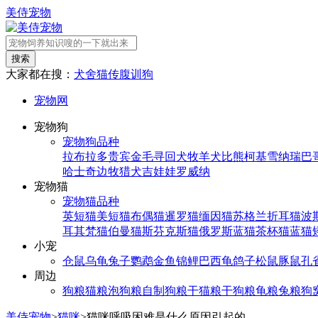
美侍宠物
搜索
大家都在搜：
犬舍
猫传腹
训狗
宠物网
宠物狗
宠物狗品种
拉布拉多
贵宾
金毛寻回犬
牧羊犬
比熊
柯基
雪纳瑞
巴
哈士奇
边牧
猎犬
吉娃娃
罗威纳
宠物猫
宠物猫品种
英短猫
美短猫
布偶猫
暹罗猫
缅因猫
苏格兰折耳猫
波
耳其梵猫
伯曼猫
斯芬克斯猫
俄罗斯蓝猫
茶杯猫
蓝猫
小宠
仓鼠
乌龟
兔子
鹦鹉
金鱼
锦鲤
巴西龟
鸽子
松鼠
豚鼠
孔
周边
狗粮
猫粮
泡狗粮
自制狗粮
干猫粮
干狗粮
龟粮
兔粮
狗
美侍宠物
>
猫咪
>
猫咪呼吸困难是什么原因引起的