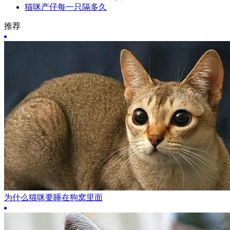
猫咪产仔每一只隔多久
推荐
为什么猫咪要睡在狗窝里面