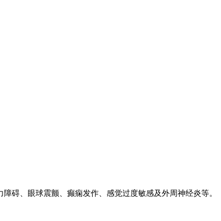
力障碍、眼球震颤、癫痫发作、感觉过度敏感及外周神经炎等。