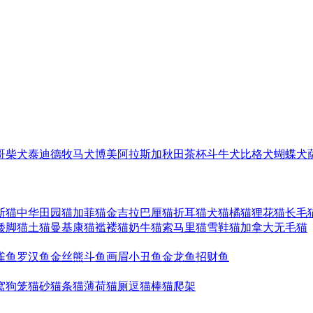
哥
柴犬
泰迪
德牧
马犬
博美
阿拉斯加
秋田
茶杯
斗牛犬
比格犬
蝴蝶犬
斯猫
中华田园猫
加菲猫
金吉拉
巴厘猫
折耳猫
犬猫
橘猫
狸花猫
长毛
矮脚猫
土猫
曼基康猫
褴褛猫
奶牛猫
索马里猫
雪鞋猫
加拿大无毛猫
雀鱼
罗汉鱼
金丝熊
斗鱼
画眉
小丑鱼
金龙鱼
招财鱼
窝
狗笼
猫砂
猫条
猫薄荷
猫厕
逗猫棒
猫爬架