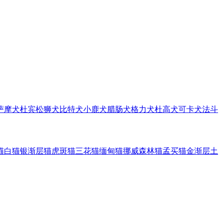
萨摩犬
杜宾
松狮犬
比特犬
小鹿犬
腊肠犬
格力犬
杜高犬
可卡犬
法斗
猫
白猫
银渐层猫
虎斑猫
三花猫
缅甸猫
挪威森林猫
孟买猫
金渐层
土