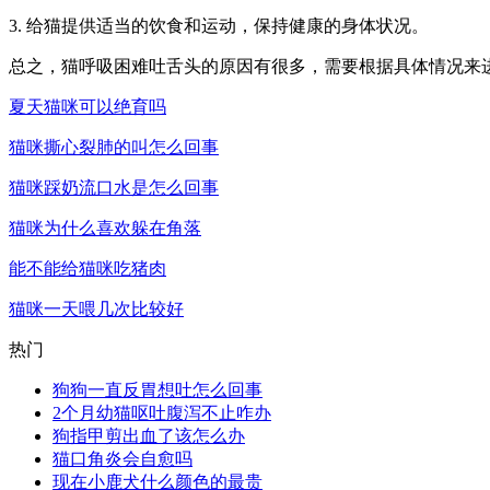
3. 给猫提供适当的饮食和运动，保持健康的身体状况。
总之，猫呼吸困难吐舌头的原因有很多，需要根据具体情况来
夏天猫咪可以绝育吗
猫咪撕心裂肺的叫怎么回事
猫咪踩奶流口水是怎么回事
猫咪为什么喜欢躲在角落
能不能给猫咪吃猪肉
猫咪一天喂几次比较好
热门
狗狗一直反胃想吐怎么回事
2个月幼猫呕吐腹泻不止咋办
狗指甲剪出血了该怎么办
猫口角炎会自愈吗
现在小鹿犬什么颜色的最贵