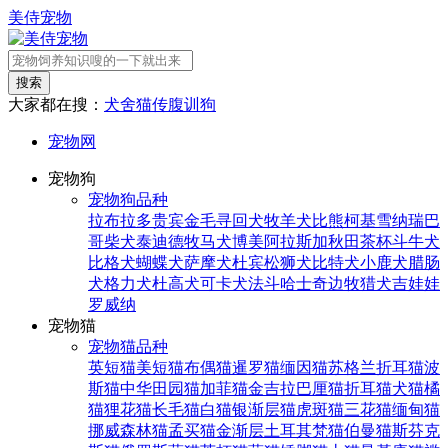
美侍宠物
搜索
大家都在搜：
犬舍
猫传腹
训狗
宠物网
宠物狗
宠物狗品种
拉布拉多
贵宾
金毛寻回犬
牧羊犬
比熊
柯基
雪纳瑞
巴
哥
柴犬
泰迪
德牧
马犬
博美
阿拉斯加
秋田
茶杯
斗牛犬
比格犬
蝴蝶犬
萨摩犬
杜宾
松狮犬
比特犬
小鹿犬
腊肠
犬
格力犬
杜高犬
可卡犬
法斗
哈士奇
边牧
猎犬
吉娃娃
罗威纳
宠物猫
宠物猫品种
英短猫
美短猫
布偶猫
暹罗猫
缅因猫
苏格兰折耳猫
波
斯猫
中华田园猫
加菲猫
金吉拉
巴厘猫
折耳猫
犬猫
橘
猫
狸花猫
长毛猫
白猫
银渐层猫
虎斑猫
三花猫
缅甸猫
挪威森林猫
孟买猫
金渐层
土耳其梵猫
伯曼猫
斯芬克