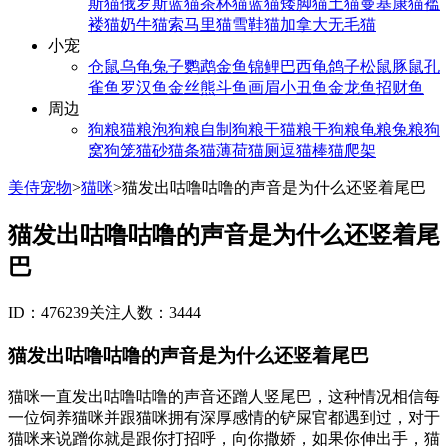
斯猫
俄罗斯蓝猫
茶杯猫
蓝猫
矮脚猫
土猫
曼基康猫
褴
褛猫
奶牛猫
索马里猫
雪鞋猫
加拿大无毛猫
小宠
仓鼠
乌龟
兔子
鹦鹉
金鱼
锦鲤
巴西龟
鸽子
松鼠
豚鼠
孔
雀鱼
罗汉鱼
金丝熊
斗鱼
画眉
小丑鱼
金龙鱼
招财鱼
周边
狗粮
猫粮
泡狗粮
自制狗粮
干猫粮
干狗粮
龟粮
兔粮
狗
窝
狗笼
猫砂
猫条
猫薄荷
猫厕
逗猫棒
猫爬架
美侍宠物
>
猫咪
>
猫发出咕噜咕噜的声音是为什么还竖着尾巴
猫发出咕噜咕噜的声音是为什么还竖着尾
巴
ID：476239
关注人数：3444
猫发出咕噜咕噜的声音是为什么还竖着尾巴
猫咪一直发出咕噜咕噜的声音还蹭人竖尾巴，这种情况相信每
一位饲养猫咪并跟猫咪拥有深厚感情的铲屎官都遇到过，对于
猫咪来说蹭你就是跟你打招呼，向你撒娇，如果你伸出手，猫