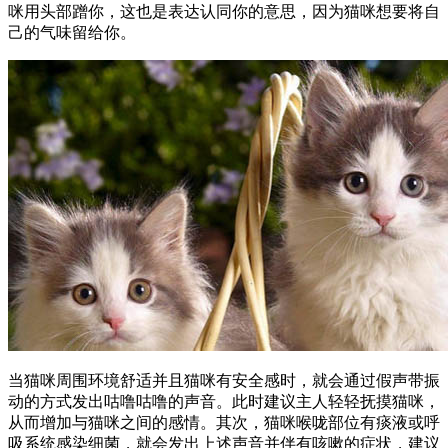
咪用头部蹭你，这也是表达认同你的意思，因为猫咪想要将自
己的气味留给你。
当猫咪周围环境舒适并且猫咪有安全感时，就会通过假声带振
动的方式发出咕噜咕噜的声音。此时建议主人轻轻抚摸猫咪，
从而增加与猫咪之间的感情。其次，猫咪喉咙部位有痰液或呼
吸系统感染细菌，就会发出上述声音并伴有咳嗽的症状，建议