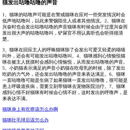
猫发出咕噜咕噜的声音
1、猫咪的咕噜声可能是在警戒猫咪在应对一些突发情况时会
低声地咕噜叫，以此来警惕陌生人或者其他情况。2、猫咪在
兴奋时也会发出咕噜咕噜的声音猫咪有时候会由于过度兴奋而
发出很大声的咕噜咕噜叫，铲屎官不用认真听也会听得很清
楚。
3、猫咪在回应主人的呼唤猫咪除了会发出可爱又轻柔的喵喵
叫外，还会有可能发出咕噜咕噜叫。4、猫咪感到心情愉悦猫
咪在被主人抚摸时会感到心情愉悦，从而发出咕噜噜的声音。
5、小奶猫表示满足的声音小奶猫在吃母乳的时候，除了发出
吃奶的力气外，还会发出咕噜噜的声音来表达满足。6、猫咪
一直咕噜噜可能是生病了如果猫咪一直发出咕噜噜，很可能是
患上呼吸道疾病，需要立刻带猫咪去宠物医院治疗。7、猫咪
感到心情不好猫咪有时候会心情不好，这时发出的呼噜声，是
来表达不满。
猫咪身上有疙瘩该怎么办啊
猫咪吐毛球后该怎么办