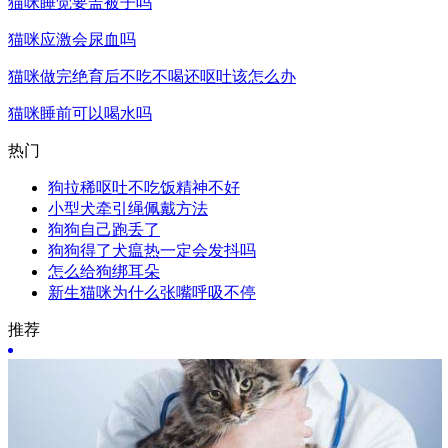
猫咪睡觉要盖被子吗
猫咪应激会尿血吗
猫咪做完绝育后不吃不喝还呕吐该怎么办
猫咪睡前可以喝水吗
热门
狗拉稀呕吐不吃饭精神不好
小型犬牵引绳佩戴方法
狗狗自己跑丢了
狗狗得了犬瘟热一定会发抖吗
怎么给狗绑耳朵
新生猫咪为什么张嘴呼吸不停
推荐