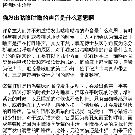
咨询医生治疗。
猫发出咕噜咕噜的声音是什么意思啊
许多主人们并不知道猫发出咕噜咕噜的声音是什么意思，有时
候与猫咪亲近或者猫咪睡觉的时候，主人可能会认为猫发出呼
噜声是猫在打呼噜声。其实不然，氧宠博士从医学角度为你分
析猫发出呼噜声的原因。对于猫发出咕噜咕噜的声音是什么意
思的问题来说，主要有以下几个方面。①在医学上，猫喉的骨
架是由甲状软骨和环状软骨构成的。喉前庭上部为喉腔，后缘
为假声带。喉腔是喉腔的第二部分，位于假声带与真声带之
间。三是声带与软骨环之间的腔体，非常狭窄。
②猫打鼾是指当猫咪的喉腔发生振动时，会发出假声。事实
上，猫咪打鼾的时候并没有睡着，猫咪在平时玩的时候，精神
紧张的时候，以及睡觉的时候也不会打鼾。只有当猫咪感到满
足，或者躺在主人怀里，精神放松，心情舒畅，才会发出轻快
的呼噜声。③成年猫和波斯猫的情况就比较突出，而小猫通常
很少打鼾。对于波斯猫来说，它是因为鼻孔短而爱打呼噜。而
成年猫则是因为更懂得享受猫的生活，更懂得人类的爱抚和亲
昵而发出满意的呼噜声。此外，无论大猫还是小猫，如果不停