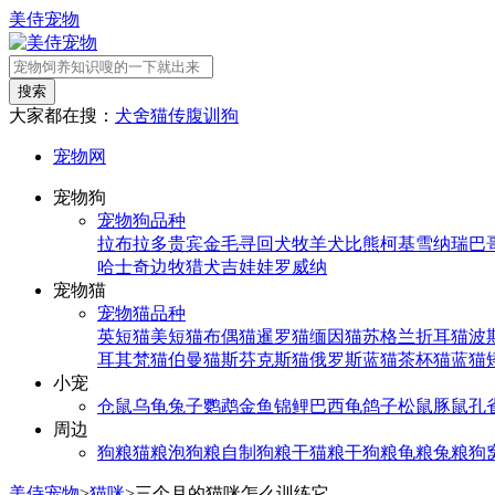
美侍宠物
搜索
大家都在搜：
犬舍
猫传腹
训狗
宠物网
宠物狗
宠物狗品种
拉布拉多
贵宾
金毛寻回犬
牧羊犬
比熊
柯基
雪纳瑞
巴
哈士奇
边牧
猎犬
吉娃娃
罗威纳
宠物猫
宠物猫品种
英短猫
美短猫
布偶猫
暹罗猫
缅因猫
苏格兰折耳猫
波
耳其梵猫
伯曼猫
斯芬克斯猫
俄罗斯蓝猫
茶杯猫
蓝猫
小宠
仓鼠
乌龟
兔子
鹦鹉
金鱼
锦鲤
巴西龟
鸽子
松鼠
豚鼠
孔
周边
狗粮
猫粮
泡狗粮
自制狗粮
干猫粮
干狗粮
龟粮
兔粮
狗
美侍宠物
>
猫咪
>
三个月的猫咪怎么训练它