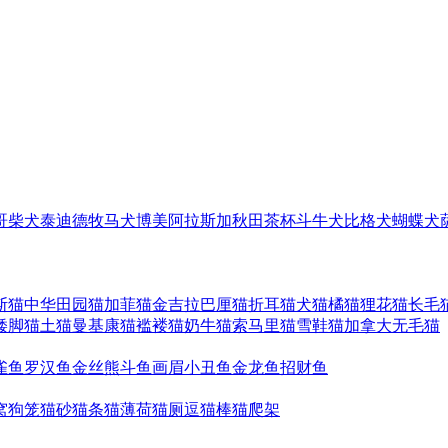
哥
柴犬
泰迪
德牧
马犬
博美
阿拉斯加
秋田
茶杯
斗牛犬
比格犬
蝴蝶犬
斯猫
中华田园猫
加菲猫
金吉拉
巴厘猫
折耳猫
犬猫
橘猫
狸花猫
长毛
矮脚猫
土猫
曼基康猫
褴褛猫
奶牛猫
索马里猫
雪鞋猫
加拿大无毛猫
雀鱼
罗汉鱼
金丝熊
斗鱼
画眉
小丑鱼
金龙鱼
招财鱼
窝
狗笼
猫砂
猫条
猫薄荷
猫厕
逗猫棒
猫爬架