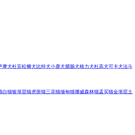
萨摩犬
杜宾
松狮犬
比特犬
小鹿犬
腊肠犬
格力犬
杜高犬
可卡犬
法斗
猫
白猫
银渐层猫
虎斑猫
三花猫
缅甸猫
挪威森林猫
孟买猫
金渐层
土