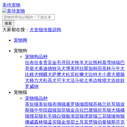
美侍宠物
搜索
大家都在搜：
犬舍
猫传腹
训狗
宠物网
宠物狗
宠物狗品种
拉布拉多
贵宾
金毛寻回犬
牧羊犬
比熊
柯基
雪纳瑞
巴
哥
柴犬
泰迪
德牧
马犬
博美
阿拉斯加
秋田
茶杯
斗牛犬
比格犬
蝴蝶犬
萨摩犬
杜宾
松狮犬
比特犬
小鹿犬
腊肠
犬
格力犬
杜高犬
可卡犬
法斗
哈士奇
边牧
猎犬
吉娃娃
罗威纳
宠物猫
宠物猫品种
英短猫
美短猫
布偶猫
暹罗猫
缅因猫
苏格兰折耳猫
波
斯猫
中华田园猫
加菲猫
金吉拉
巴厘猫
折耳猫
犬猫
橘
猫
狸花猫
长毛猫
白猫
银渐层猫
虎斑猫
三花猫
缅甸猫
挪威森林猫
孟买猫
金渐层
土耳其梵猫
伯曼猫
斯芬克