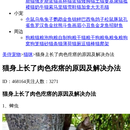
斯猫
俄罗斯蓝猫
茶杯猫
蓝猫
矮脚猫
土猫
曼基康猫
褴
褛猫
奶牛猫
索马里猫
雪鞋猫
加拿大无毛猫
小宠
仓鼠
乌龟
兔子
鹦鹉
金鱼
锦鲤
巴西龟
鸽子
松鼠
豚鼠
孔
雀鱼
罗汉鱼
金丝熊
斗鱼
画眉
小丑鱼
金龙鱼
招财鱼
周边
狗粮
猫粮
泡狗粮
自制狗粮
干猫粮
干狗粮
龟粮
兔粮
狗
窝
狗笼
猫砂
猫条
猫薄荷
猫厕
逗猫棒
猫爬架
美侍宠物
>
猫咪
>
猫身上长了肉色疙瘩的原因及解决办法
猫身上长了肉色疙瘩的原因及解决办法
ID：468164
关注人数：3271
猫身上长了肉色疙瘩的原因及解决办法
1、蜱虫