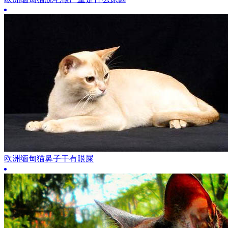
欧洲缅甸猫鼻子干有眼屎