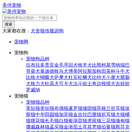
美侍宠物
搜索
大家都在搜：
犬舍
猫传腹
训狗
宠物网
宠物狗
宠物狗品种
拉布拉多
贵宾
金毛寻回犬
牧羊犬
比熊
柯基
雪纳瑞
巴
哥
柴犬
泰迪
德牧
马犬
博美
阿拉斯加
秋田
茶杯
斗牛犬
比格犬
蝴蝶犬
萨摩犬
杜宾
松狮犬
比特犬
小鹿犬
腊肠
犬
格力犬
杜高犬
可卡犬
法斗
哈士奇
边牧
猎犬
吉娃娃
罗威纳
宠物猫
宠物猫品种
英短猫
美短猫
布偶猫
暹罗猫
缅因猫
苏格兰折耳猫
波
斯猫
中华田园猫
加菲猫
金吉拉
巴厘猫
折耳猫
犬猫
橘
猫
狸花猫
长毛猫
白猫
银渐层猫
虎斑猫
三花猫
缅甸猫
挪威森林猫
孟买猫
金渐层
土耳其梵猫
伯曼猫
斯芬克