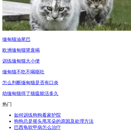
缅甸猫油尾巴
欧洲缅甸猫肾衰竭
训练缅甸猫大小便
缅甸猫不吃不喝呕吐
怎么判断缅甸猫是否有口炎
幼缅甸猫得了猫瘟能活多久
热门
如何训练狗狗看家护院
狗狗总是摇头甩耳朵的原因及处理方法
巴西龟软甲病怎么治疗