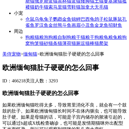
斯猫
俄罗斯蓝猫
茶杯猫
蓝猫
矮脚猫
土猫
曼基康猫
褴
褛猫
奶牛猫
索马里猫
雪鞋猫
加拿大无毛猫
小宠
仓鼠
乌龟
兔子
鹦鹉
金鱼
锦鲤
巴西龟
鸽子
松鼠
豚鼠
孔
雀鱼
罗汉鱼
金丝熊
斗鱼
画眉
小丑鱼
金龙鱼
招财鱼
周边
狗粮
猫粮
泡狗粮
自制狗粮
干猫粮
干狗粮
龟粮
兔粮
狗
窝
狗笼
猫砂
猫条
猫薄荷
猫厕
逗猫棒
猫爬架
美侍宠物
>
缅甸猫
>
欧洲缅甸猫肚子硬硬的怎么回事
欧洲缅甸猫肚子硬硬的怎么回事
ID：466218
关注人数：3293
欧洲缅甸猫肚子硬硬的怎么回事
如果欧洲缅甸猫吃得太多，导致胃里消化不良，就会有一个鼓
鼓的肚子。如果欧洲缅甸猫长时间不在体内驱虫，也可能导致
肚子硬。如果是母猫的话，可能是子宫内储存的脓液引起的，
可以通过b超或X线检查确诊，也可能是发情期猫咪外出配型