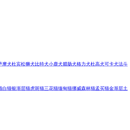
萨摩犬
杜宾
松狮犬
比特犬
小鹿犬
腊肠犬
格力犬
杜高犬
可卡犬
法斗
猫
白猫
银渐层猫
虎斑猫
三花猫
缅甸猫
挪威森林猫
孟买猫
金渐层
土