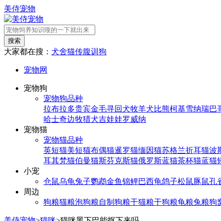
美侍宠物
搜索
大家都在搜：
犬舍
猫传腹
训狗
宠物网
宠物狗
宠物狗品种
拉布拉多
贵宾
金毛寻回犬
牧羊犬
比熊
柯基
雪纳瑞
巴
哈士奇
边牧
猎犬
吉娃娃
罗威纳
宠物猫
宠物猫品种
英短猫
美短猫
布偶猫
暹罗猫
缅因猫
苏格兰折耳猫
波
耳其梵猫
伯曼猫
斯芬克斯猫
俄罗斯蓝猫
茶杯猫
蓝猫
小宠
仓鼠
乌龟
兔子
鹦鹉
金鱼
锦鲤
巴西龟
鸽子
松鼠
豚鼠
孔
周边
狗粮
猫粮
泡狗粮
自制狗粮
干猫粮
干狗粮
龟粮
兔粮
狗
美侍宠物
>
猫咪
>
猫咪黑下巴能抠下来吗