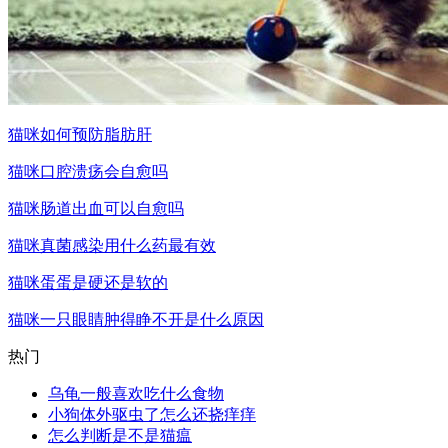
猫咪如何预防脂肪肝
猫咪口腔溃疡会自愈吗
猫咪肠道出血可以自愈吗
猫咪真菌感染用什么药最有效
猫咪蛋蛋是硬还是软的
猫咪一只眼睛肿得睁不开是什么原因
热门
乌龟一般喜欢吃什么食物
小狗体外驱虫了怎么还挠痒痒
怎么判断是不是猫瘟