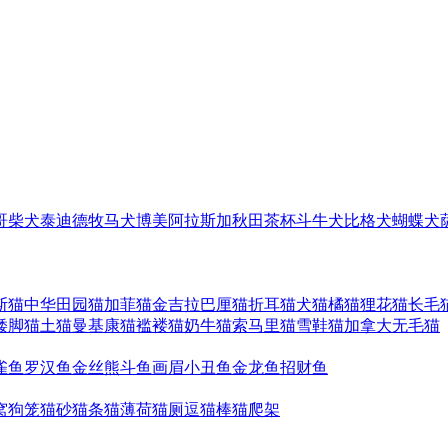
哥
柴犬
泰迪
德牧
马犬
博美
阿拉斯加
秋田
茶杯
斗牛犬
比格犬
蝴蝶犬
斯猫
中华田园猫
加菲猫
金吉拉
巴厘猫
折耳猫
犬猫
橘猫
狸花猫
长毛
矮脚猫
土猫
曼基康猫
褴褛猫
奶牛猫
索马里猫
雪鞋猫
加拿大无毛猫
雀鱼
罗汉鱼
金丝熊
斗鱼
画眉
小丑鱼
金龙鱼
招财鱼
窝
狗笼
猫砂
猫条
猫薄荷
猫厕
逗猫棒
猫爬架