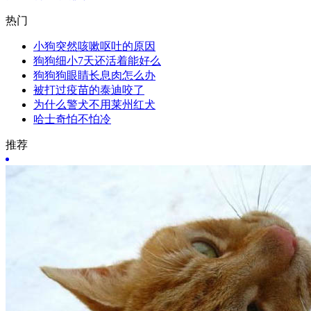
热门
小狗突然咳嗽呕吐的原因
狗狗细小7天还活着能好么
狗狗狗眼睛长息肉怎么办
被打过疫苗的泰迪咬了
为什么警犬不用莱州红犬
哈士奇怕不怕冷
推荐