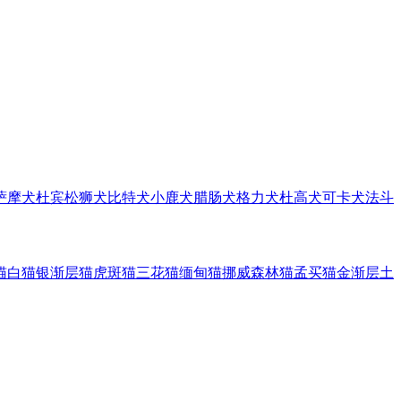
萨摩犬
杜宾
松狮犬
比特犬
小鹿犬
腊肠犬
格力犬
杜高犬
可卡犬
法斗
猫
白猫
银渐层猫
虎斑猫
三花猫
缅甸猫
挪威森林猫
孟买猫
金渐层
土