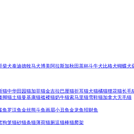
哥
柴犬
泰迪
德牧
马犬
博美
阿拉斯加
秋田
茶杯
斗牛犬
比格犬
蝴蝶犬
斯猫
中华田园猫
加菲猫
金吉拉
巴厘猫
折耳猫
犬猫
橘猫
狸花猫
长毛
矮脚猫
土猫
曼基康猫
褴褛猫
奶牛猫
索马里猫
雪鞋猫
加拿大无毛猫
雀鱼
罗汉鱼
金丝熊
斗鱼
画眉
小丑鱼
金龙鱼
招财鱼
窝
狗笼
猫砂
猫条
猫薄荷
猫厕
逗猫棒
猫爬架