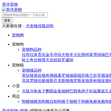
美侍宠物
搜索
大家都在搜：
犬舍
猫传腹
训狗
宠物网
宠物狗
宠物狗品种
拉布拉多
贵宾
金毛寻回犬
牧羊犬
比熊
柯基
雪纳瑞
巴
哈士奇
边牧
猎犬
吉娃娃
罗威纳
宠物猫
宠物猫品种
英短猫
美短猫
布偶猫
暹罗猫
缅因猫
苏格兰折耳猫
波
耳其梵猫
伯曼猫
斯芬克斯猫
俄罗斯蓝猫
茶杯猫
蓝猫
小宠
仓鼠
乌龟
兔子
鹦鹉
金鱼
锦鲤
巴西龟
鸽子
松鼠
豚鼠
孔
周边
狗粮
猫粮
泡狗粮
自制狗粮
干猫粮
干狗粮
龟粮
兔粮
狗
美侍宠物
>
猫咪
>
猫随地小便是怎么回事