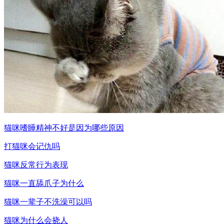
猫咪嗜睡精神不好是因为哪些原因
打猫咪会记仇吗
猫咪反常行为表现
猫咪一直舔爪子为什么
猫咪一辈子不洗澡可以吗
猫咪为什么会挠人