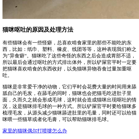
猫咪呕吐的原因及处理方法
有些猫咪会有一些怪癖，总喜欢啃食家里的那些不能吃的东
西，比如：纸巾、塑料、橡皮、线团等等，这种表现我们称之
为”异食癖“。猫咪吃了这些奇怪的东西之后会造成胃部不适，
所以最后会通过呕吐的方式排出体外，所以铲屎官平时一定要
把猫咪喜欢啃食的东西收好，以免猫咪异物吞食过量加重呕
吐。
猫咪是非常爱干净的动物，它们平时会花费大量的时间用来舔
舐自己的毛发，在舔毛的同时，猫咪也会把猫毛吃进肚子里
面，久而久之就会形成毛球，这时就会造成猫咪出现呕吐的情
况，这是猫咪排毛球的一种方式。所以铲屎官平时要给猫咪多
梳理毛发，从源头减少猫咪舔进肚里的毛量，同时还可以给猫
咪喂一些猫草或者化毛膏，可以帮助猫咪排毛球。
家里的猫咪偶尔打喷嚏怎么办