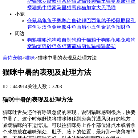
斯猫
俄罗斯蓝猫
茶杯猫
蓝猫
矮脚猫
土猫
曼基康猫
褴
褛猫
奶牛猫
索马里猫
雪鞋猫
加拿大无毛猫
小宠
仓鼠
乌龟
兔子
鹦鹉
金鱼
锦鲤
巴西龟
鸽子
松鼠
豚鼠
孔
雀鱼
罗汉鱼
金丝熊
斗鱼
画眉
小丑鱼
金龙鱼
招财鱼
周边
狗粮
猫粮
泡狗粮
自制狗粮
干猫粮
干狗粮
龟粮
兔粮
狗
窝
狗笼
猫砂
猫条
猫薄荷
猫厕
逗猫棒
猫爬架
美侍宠物
>
猫咪
>
猫咪中暑的表现及处理方法
猫咪中暑的表现及处理方法
ID：443914
关注人数：3203
猫咪中暑的表现及处理方法
猫咪吐舌头还伴有呼吸急促的表现，说明猫咪感到很热，快要
中暑了。这个时候赶快将猫咪转移到凉爽并通风良好的地方，
减缓猫咪的不适情况。可以往猫咪身上各个部位淋点水或者拿
个冰袋放在猫咪颈处、肚子、腋下的位置，最好那一块薄布垫