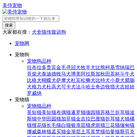
美侍宠物
搜索
大家都在搜：
犬舍
猫传腹
训狗
宠物网
宠物狗
宠物狗品种
拉布拉多
贵宾
金毛寻回犬
牧羊犬
比熊
柯基
雪纳瑞
巴
哥
柴犬
泰迪
德牧
马犬
博美
阿拉斯加
秋田
茶杯
斗牛犬
比格犬
蝴蝶犬
萨摩犬
杜宾
松狮犬
比特犬
小鹿犬
腊肠
犬
格力犬
杜高犬
可卡犬
法斗
哈士奇
边牧
猎犬
吉娃娃
罗威纳
宠物猫
宠物猫品种
英短猫
美短猫
布偶猫
暹罗猫
缅因猫
苏格兰折耳猫
波
斯猫
中华田园猫
加菲猫
金吉拉
巴厘猫
折耳猫
犬猫
橘
猫
狸花猫
长毛猫
白猫
银渐层猫
虎斑猫
三花猫
缅甸猫
挪威森林猫
孟买猫
金渐层
土耳其梵猫
伯曼猫
斯芬克