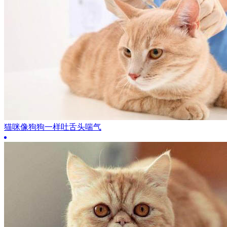
猫咪像狗狗一样吐舌头喘气